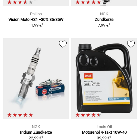
Philips
NGK
Vision Moto HS1 +30% 35/35W
Zündkerze
1
1
11,99 €
7,99 €
NGK
Louis Oil
Iridium Zündkerze
Motorenöl 4-Takt 10W-40
1
1
22,99 €
39,99 €