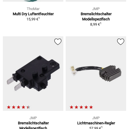
ThoMar
JMP
Multi Dry Luftentfeuchter
Bremslichtschalter
1
15,99 €
Modellspezifisch
1
8,99 €
JMP
JMP
Bremslichtschalter
Lichtmaschinen-Regler
1
Modellspezifisch
57,99 €