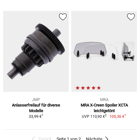
JMP
MRA
Anlasserfreilauf für diverse
MRA X-Creen Spoiler XCTA
Modelle
leichtgetönt
1
1
2
33,99 €
105,36 €
UVP 110,90 €
Zurück
Seite 1 von 2
Nächste