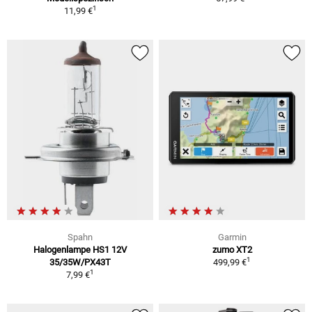
1
11,99 €
Spahn
Garmin
Halogenlampe HS1 12V
zumo XT2
1
35/35W/PX43T
499,99 €
1
7,99 €