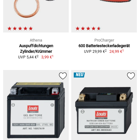
Athena
ProCharger
Auspuffdichtungen
600 Batteriesteckerladegerät
1
2
Zylinder/Krümmer
24,99 €
UVP 29,99 €
1
2
3,99 €
UVP 5,44 €
NEU