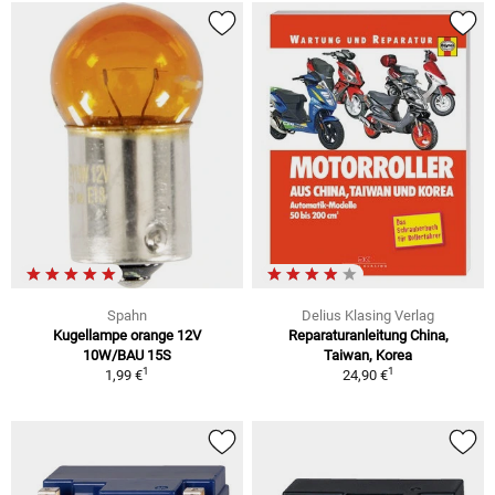
Spahn
Delius Klasing Verlag
Kugellampe orange 12V
Reparaturanleitung China,
10W/BAU 15S
Taiwan, Korea
1
1
1,99 €
24,90 €