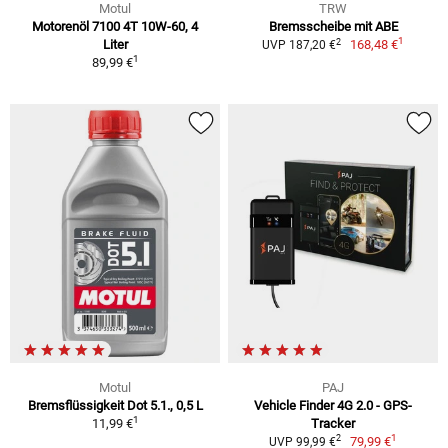
Motul
TRW
Motorenöl 7100 4T 10W-60, 4
Bremsscheibe mit ABE
1
2
Liter
168,48 €
UVP 187,20 €
1
89,99 €
Motul
PAJ
Bremsflüssigkeit Dot 5.1., 0,5 L
Vehicle Finder 4G 2.0 - GPS-
1
11,99 €
Tracker
1
2
79,99 €
UVP 99,99 €