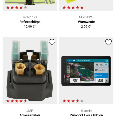
Moto112+
Moto112+
Reflexschärpe
Warnweste
1
1
12,99 €
2,99 €
JMP
Garmin
Anlasserrelais
Zumo XT Louis Edition