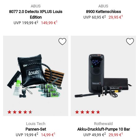
ABUS
ABUS
8077 2.0 Detecto XPLUS Louis
8900 Kettenschloss
1
2
Edition
29,95 €
UVP 60,95 €
1
2
149,99 €
UVP 199,99 €
Louis Tech
Rothewald
Pannen-Set
Akku-Druckluft-Pumpe 10 Bar
1
1
2
2
14,99 €
29,99 €
UVP 19,99 €
UVP 49,99 €