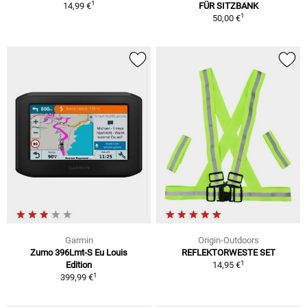
1
14,99 €
FÜR SITZBANK
1
50,00 €
Garmin
Origin-Outdoors
Zumo 396Lmt-S Eu Louis
REFLEKTORWESTE SET
1
Edition
14,95 €
1
399,99 €