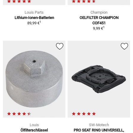
Louis Parts
Champion
Lithium-Ionen-Batterien
OELFILTER CHAMPION
1
89,99 €
COF451
1
9,99 €
Louis
SW-Motech
Ölfilterschlüssel
PRO SEAT RING UNIVERSELL,