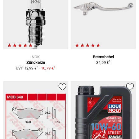
NGK
Bremshebel
1
Zündkerze
34,99 €
1
2
10,79 €
UVP 12,99 €