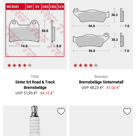
TRW
Brembo
Sinter Srt Road & Track
Bremsbeläge Sintermetall
1
2
Bremsbeläge
41,00 €
UVP 48,23 €
1
2
44,16 €
UVP 51,95 €