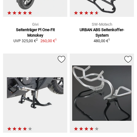
Givi
SW-Motech
Seitenträger Pl One-Fit
URBAN ABS Seitenkoffer-
Monokey
System
1
1
2
260,00 €
480,00 €
UVP 325,00 €