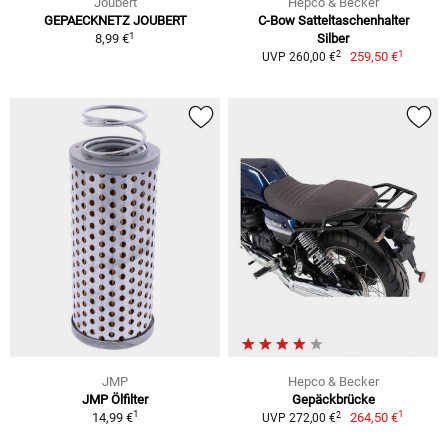
Joubert
Hepco & Becker
GEPAECKNETZ JOUBERT
C-Bow Satteltaschenhalter
1
8,99 €
Silber
1
2
259,50 €
UVP 260,00 €
JMP
Hepco & Becker
JMP Ölfilter
Gepäckbrücke
1
1
2
14,99 €
264,50 €
UVP 272,00 €