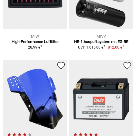
MIW
MIVV
High-Performance Luftfilter
HR-1 Auspuffsystem mit EG-BE
1
1
2
28,99 €
812,00 €
UVP 1.015,00 €