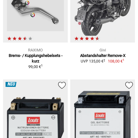
RAXIMO
Givi
Brems- / Kupplungshebelsets -
Abstandshalter Remove-X
1
2
kurz
108,00 €
UVP 135,00 €
1
99,00 €
NEU