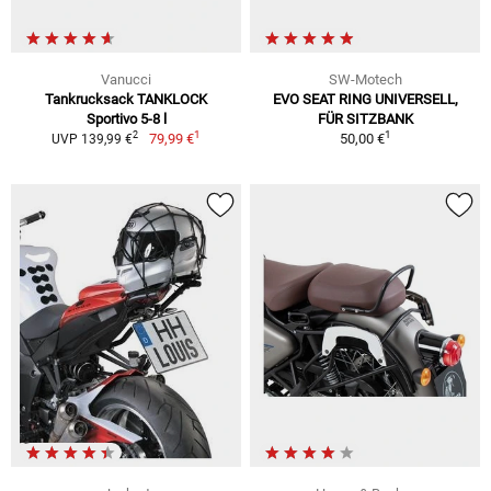
Vanucci
SW-Motech
Tankrucksack TANKLOCK
EVO SEAT RING UNIVERSELL,
Sportivo 5-8 l
FÜR SITZBANK
1
1
2
79,99 €
50,00 €
UVP 139,99 €