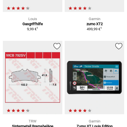
Louis
Garmin
Gasgriffhilfe
zumo XT2
1
1
9,99 €
499,99 €
TRW
Garmin
Sintermetall Bremsbeläge
Zumo XT Louis Edition