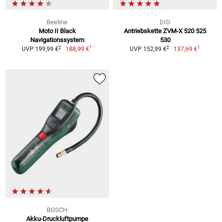
Beeline
DID
Moto II Black
Antriebskette ZVM-X 520 525
Navigationssystem
530
1
1
2
2
188,99 €
137,69 €
UVP 199,99 €
UVP 152,99 €
BOSCH
Akku-Druckluftpumpe