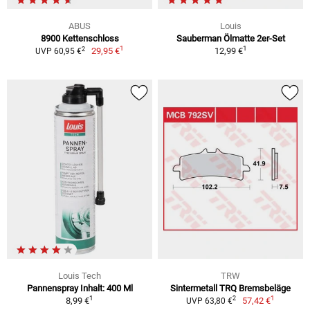
ABUS
Louis
8900 Kettenschloss
Sauberman Ölmatte 2er-Set
1
1
2
29,95 €
12,99 €
UVP 60,95 €
Louis Tech
TRW
Pannenspray Inhalt: 400 Ml
Sintermetall TRQ Bremsbeläge
1
1
2
8,99 €
57,42 €
UVP 63,80 €