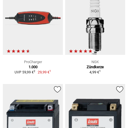
ProCharger
NGK
1.000
Zündkerze
1
1
2
29,99 €
4,99 €
UVP 59,99 €