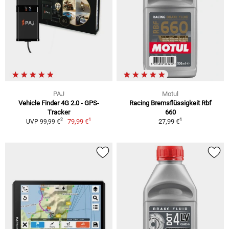
PAJ
Motul
Vehicle Finder 4G 2.0 - GPS-
Racing Bremsflüssigkeit Rbf
Tracker
660
1
1
2
79,99 €
27,99 €
UVP 99,99 €