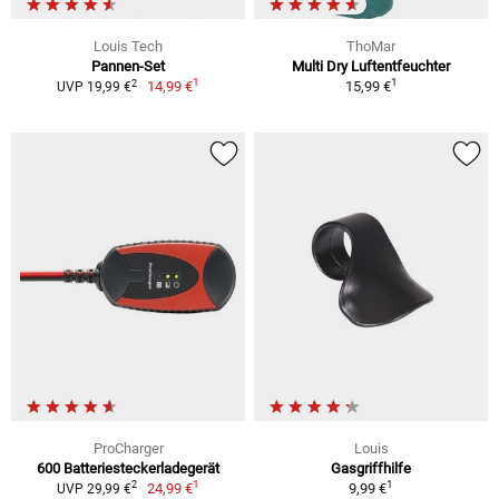
Louis Tech
ThoMar
Pannen-Set
Multi Dry Luftentfeuchter
1
1
2
14,99 €
15,99 €
UVP 19,99 €
ProCharger
Louis
600 Batteriesteckerladegerät
Gasgriffhilfe
1
1
2
24,99 €
9,99 €
UVP 29,99 €