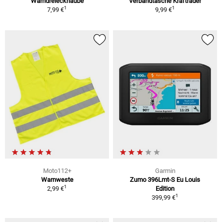
Warndreieckhaube
Verbandtasche Krafträder
1
1
7,99 €
9,99 €
Moto112+
Garmin
Warnweste
Zumo 396Lmt-S Eu Louis
1
2,99 €
Edition
1
399,99 €