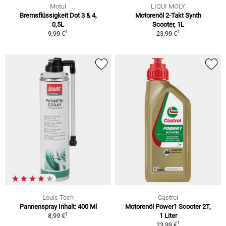
Motul
LIQUI MOLY
Bremsflüssigkeit Dot 3 & 4,
Motorenöl 2-Takt Synth
0,5L
Scooter, 1L
1
1
9,99 €
23,99 €
Louis Tech
Castrol
Pannenspray Inhalt: 400 Ml
Motorenöl Power1 Scooter 2T,
1
8,99 €
1 Liter
1
23,99 €