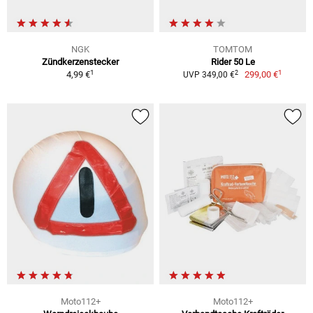
NGK
TOMTOM
Zündkerzenstecker
Rider 50 Le
1
1
2
4,99 €
299,00 €
UVP 349,00 €
Moto112+
Moto112+