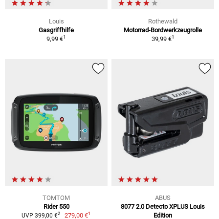
Louis
Rothewald
Gasgriffhilfe
Motorrad-Bordwerkzeugrolle
1
1
9,99 €
39,99 €
TOMTOM
ABUS
Rider 550
8077 2.0 Detecto XPLUS Louis
1
2
279,00 €
Edition
UVP 399,00 €