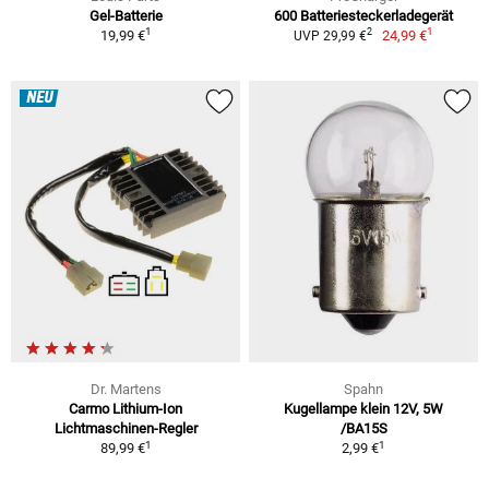
Gel-Batterie
600 Batteriesteckerladegerät
1
1
2
19,99 €
24,99 €
UVP 29,99 €
NEU
Dr. Martens
Spahn
Carmo Lithium-Ion
Kugellampe klein 12V, 5W
Lichtmaschinen-Regler
/BA15S
1
1
89,99 €
2,99 €