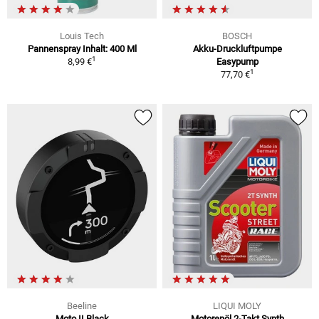
Louis Tech
BOSCH
Pannenspray Inhalt: 400 Ml
Akku-Druckluftpumpe
1
8,99 €
Easypump
1
77,70 €
Beeline
LIQUI MOLY
Moto II Black
Motorenöl 2-Takt Synth