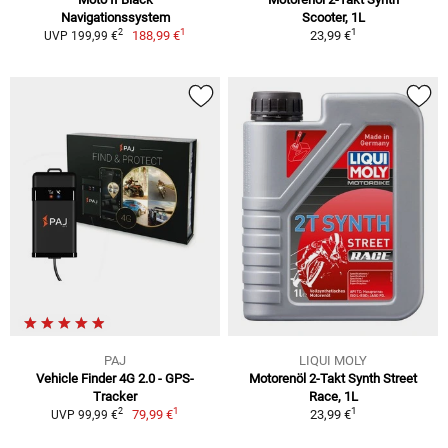
Navigationssystem
Scooter, 1L
1
1
2
188,99 €
23,99 €
UVP 199,99 €
PAJ
LIQUI MOLY
Vehicle Finder 4G 2.0 - GPS-
Motorenöl 2-Takt Synth Street
Tracker
Race, 1L
1
1
2
79,99 €
23,99 €
UVP 99,99 €