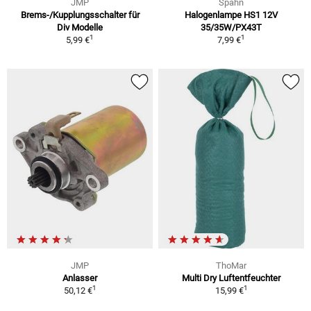
JMP
Spahn
Brems-/Kupplungsschalter für
Halogenlampe HS1 12V
Div Modelle
35/35W/PX43T
1
1
5,99 €
7,99 €
JMP
ThoMar
Anlasser
Multi Dry Luftentfeuchter
1
1
50,12 €
15,99 €