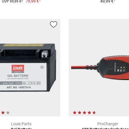
1
1
79,99 €
49,99 €
2
UVP 99,99 €
Louis Parts
ProCharger