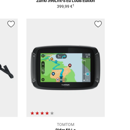
Zumo 396Lmt-S Eu Louis Edition
1
399,99 €
TOMTOM