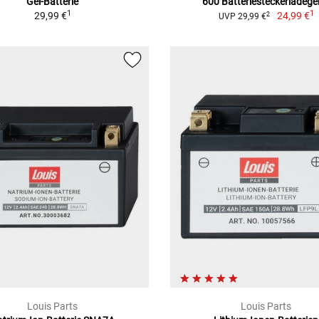
Gel-Batterie
600 Batteriesteckerladege
1
1
29,99 €
24,99 €
2
UVP 29,99 €
Louis Parts
Louis Parts