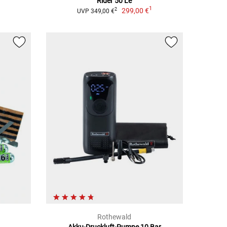
Rider 50 Le
1
299,00 €
2
UVP 349,00 €
Rothewald