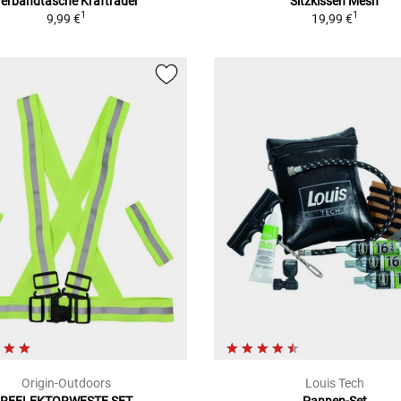
erbandtasche Krafträder
Sitzkissen Mesh
1
1
9,99 €
19,99 €
Origin-Outdoors
Louis Tech