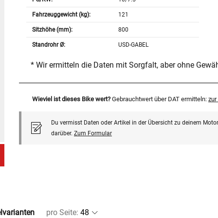
Fahrzeuggewicht (kg):
121
Sitzhöhe (mm):
800
Standrohr Ø:
USD-GABEL
* Wir ermitteln die Daten mit Sorgfalt, aber ohne Gewä
Wieviel ist dieses Bike wert?
Gebrauchtwert über DAT ermitteln:
zu
Du vermisst Daten oder Artikel in der Übersicht zu deinem Motor
darüber.
Zum Formular
elvarianten
pro Seite
: