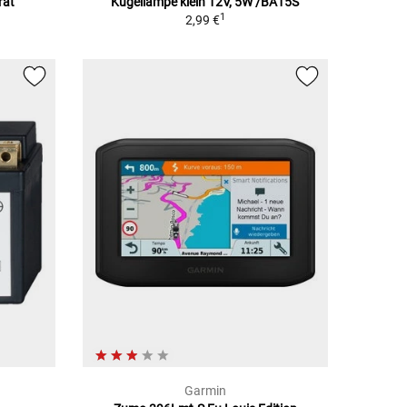
rät
Kugellampe klein 12V, 5W /BA15S
1
2,99 €
Garmin