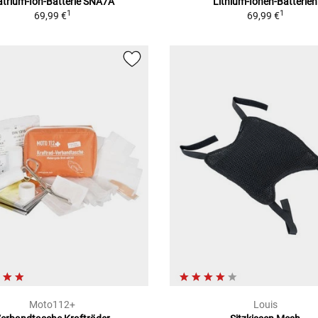
trium-Ion-Batterie SNA7A
Lithium-Ionen-Batterien
1
1
69,99 €
69,99 €
Moto112+
Louis