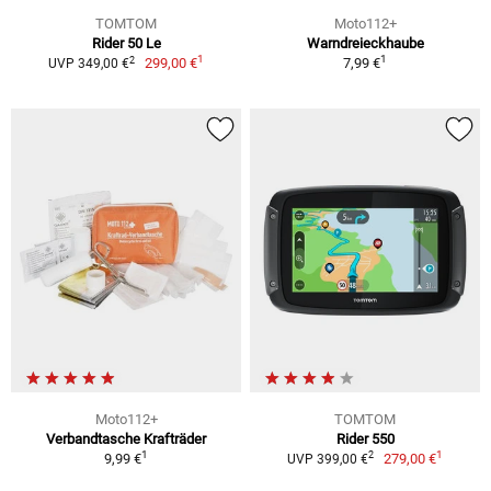
TOMTOM
Moto112+
Rider 50 Le
Warndreieckhaube
1
1
2
299,00 €
7,99 €
UVP 349,00 €
Moto112+
TOMTOM
Verbandtasche Krafträder
Rider 550
1
1
2
9,99 €
279,00 €
UVP 399,00 €