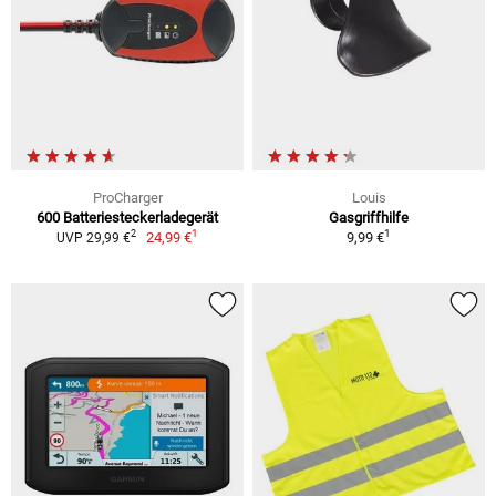
ProCharger
Louis
600 Batteriesteckerladegerät
Gasgriffhilfe
1
1
2
24,99 €
9,99 €
UVP 29,99 €