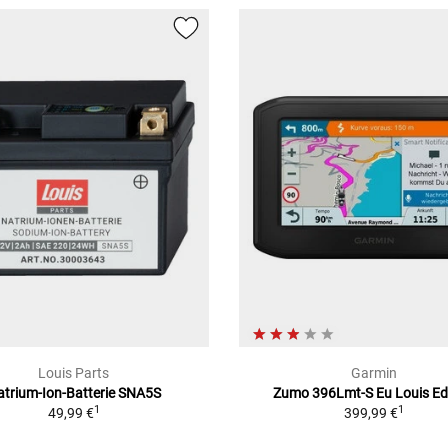
Louis Parts
Garmin
atrium-Ion-Batterie SNA5S
Zumo 396Lmt-S Eu Louis Ed
1
1
49,99 €
399,99 €