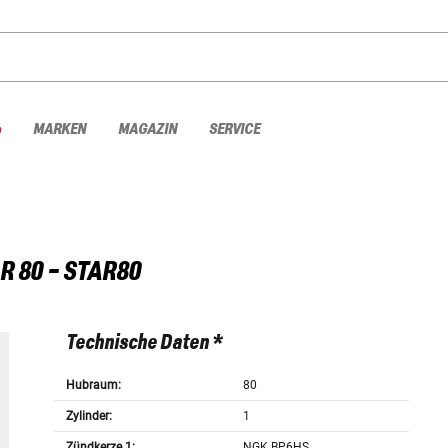
%
MARKEN
MAGAZIN
SERVICE
R 80 - STAR80
Technische Daten *
Hubraum:
80
Zylinder:
1
Zündkerze 1:
NGK BP6HS