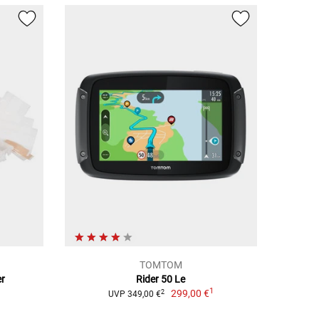
TOMTOM
er
Rider 50 Le
1
299,00 €
2
UVP 349,00 €