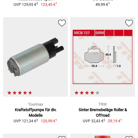
1
1
2
123,45 €
49,99 €
UVP 129,95 €
Tourmax
TRW
Kraftstoffpumpe für div.
Sinter Bremsbeläge Roller &
Modelle
Offroad
1
1
2
2
120,99 €
29,19 €
UVP 121,34 €
UVP 32,43 €