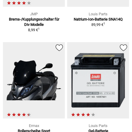
JMP
Louis Parts
Brems-/Kupplungsschalter für
Natrium-Ion-Batterie SNA14Q
1
Div Modelle
89,99 €
1
8,99 €
Ermax
Louis Parts
Rollerscheibe Sport
Gel-Batterie