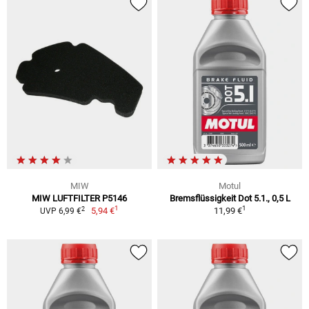
MIW
Motul
MIW LUFTFILTER P5146
Bremsflüssigkeit Dot 5.1., 0,5 L
1
1
2
5,94 €
11,99 €
UVP 6,99 €