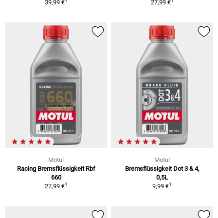
1
1
39,99 €
27,99 €
Motul
Motul
Racing Bremsflüssigkeit Rbf
Bremsflüssigkeit Dot 3 & 4,
660
0,5L
1
1
27,99 €
9,99 €