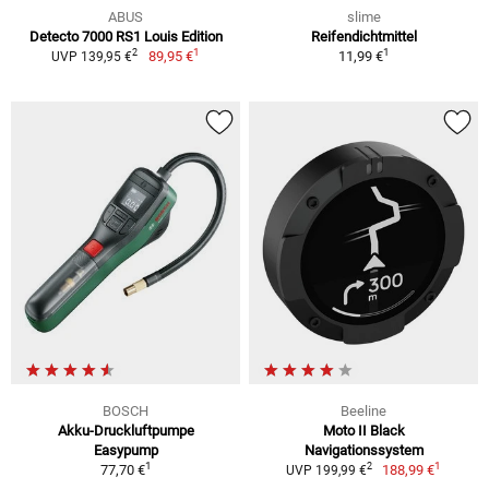
ABUS
slime
Detecto 7000 RS1 Louis Edition
Reifendichtmittel
1
1
2
89,95 €
11,99 €
UVP 139,95 €
BOSCH
Beeline
Akku-Druckluftpumpe
Moto II Black
Easypump
Navigationssystem
1
1
2
77,70 €
188,99 €
UVP 199,99 €