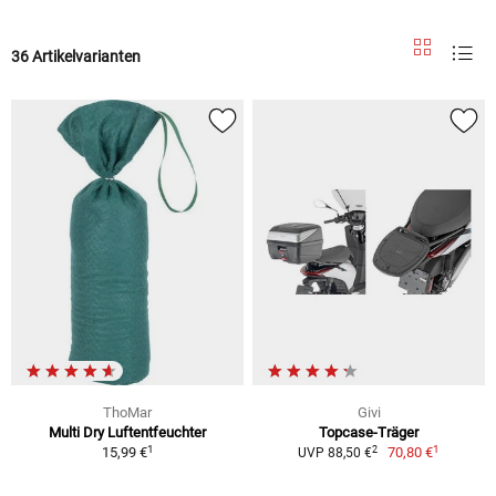
36 Artikelvarianten
ThoMar
Givi
Multi Dry Luftentfeuchter
Topcase-Träger
1
1
2
15,99 €
70,80 €
UVP 88,50 €