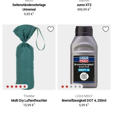
ABUS
Garmin
Seitenständerunterlage
zumo XT2
1
Universal
499,99 €
1
9,95 €
ThoMar
LIQUI MOLY
Multi Dry Luftentfeuchter
Bremsflüssigkeit DOT 4, 250ml
1
1
15,99 €
5,99 €