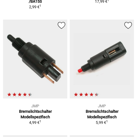
1
/BA15S
17,99 €
1
2,99 €
JMP
JMP
Bremslichtschalter
Bremslichtschalter
Modellspezifisch
Modellspezifisch
1
1
4,99 €
5,99 €