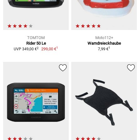
TOMTOM
Moto112+
Rider 50 Le
Warndreieckhaube
1
1
2
299,00 €
7,99 €
UVP 349,00 €