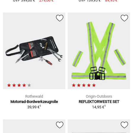
279,00 €
89,95 €
UVP 399,00 €
UVP 139,95 €
Rothewald
Origin-Outdoors
Motorrad-Bordwerkzeugrolle
REFLEKTORWESTE SET
1
1
39,99 €
14,95 €