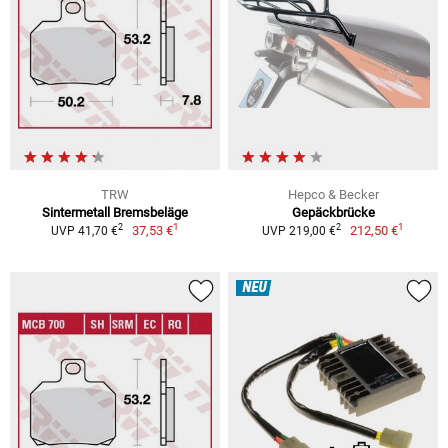
TRW
Hepco & Becker
Sintermetall Bremsbeläge
Gepäckbrücke
1
1
2
2
37,53 €
212,50 €
UVP 41,70 €
UVP 219,00 €
NEU