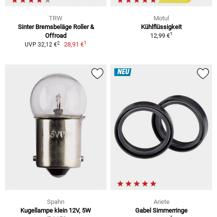
TRW
Motul
Sinter Bremsbeläge Roller &
Kühlflüssigkeit
1
Offroad
12,99 €
1
2
28,91 €
UVP 32,12 €
NEU
Spahn
Ariete
Kugellampe klein 12V, 5W
Gabel Simmerringe