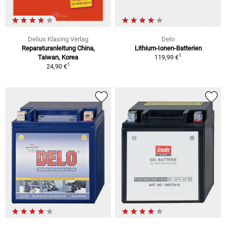
Delius Klasing Verlag
Delo
Reparaturanleitung China,
Lithium-Ionen-Batterien
1
Taiwan, Korea
119,99 €
1
24,90 €