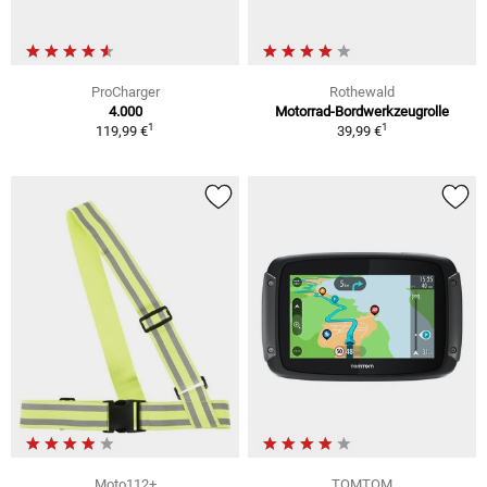
ProCharger
Rothewald
4.000
Motorrad-Bordwerkzeugrolle
1
1
119,99 €
39,99 €
Moto112+
TOMTOM