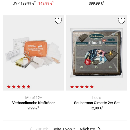
1
1
2
149,99 €
399,99 €
UVP 199,99 €
Moto112+
Louis
Verbandtasche Krafträder
Sauberman Ölmatte 2er-Set
1
1
9,99 €
12,99 €
Zurück
Seite 1 von 2
Nächste