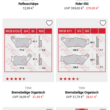
Reflexschärpe
Rider 550
1
1
2
12,99 €
279,00 €
UVP 399,00 €
TRW
TRW
Bremsbeläge Organisch
Bremsbeläge Organisch
1
1
2
2
31,49 €
28,61 €
UVP 34,99 €
UVP 31,79 €