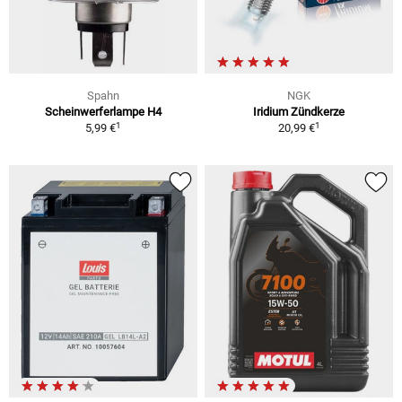
Spahn
NGK
Scheinwerferlampe H4
Iridium Zündkerze
1
1
5,99 €
20,99 €