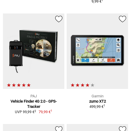
1
9,99 €
PAJ
Garmin
Vehicle Finder 4G 2.0 - GPS-
zumo XT2
1
Tracker
499,99 €
1
2
79,99 €
UVP 99,99 €