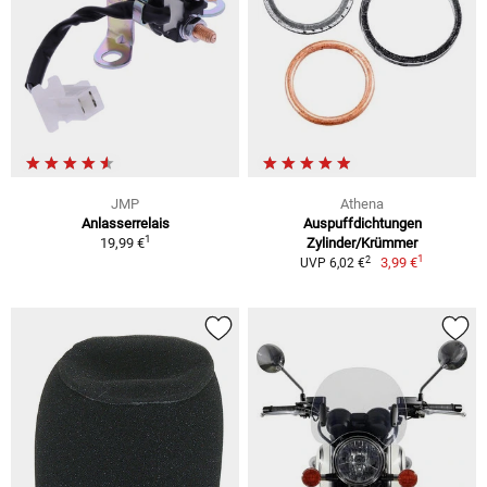
JMP
Athena
Anlasserrelais
Auspuffdichtungen
1
19,99 €
Zylinder/Krümmer
1
2
3,99 €
UVP 6,02 €