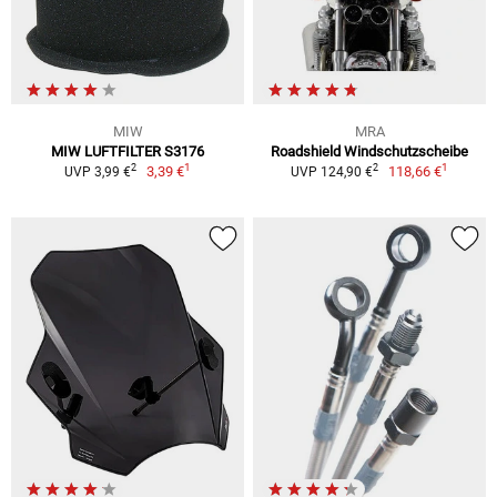
MIW
MRA
MIW LUFTFILTER S3176
Roadshield Windschutzscheibe
1
1
2
2
3,39 €
118,66 €
UVP 3,99 €
UVP 124,90 €