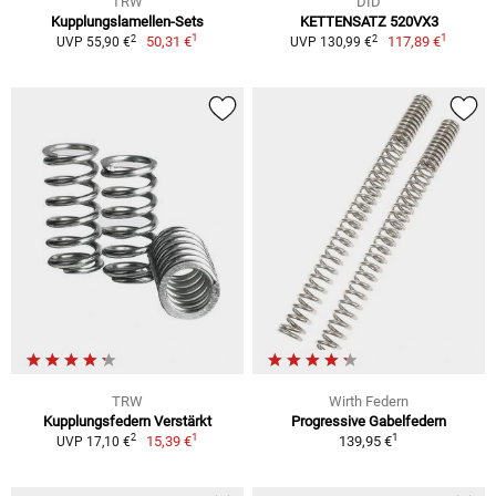
TRW
DID
Kupplungslamellen-Sets
KETTENSATZ 520VX3
1
1
2
2
50,31 €
117,89 €
UVP 55,90 €
UVP 130,99 €
TRW
Wirth Federn
Kupplungsfedern Verstärkt
Progressive Gabelfedern
1
1
2
15,39 €
139,95 €
UVP 17,10 €