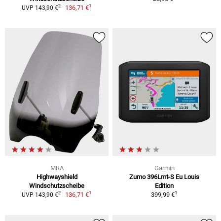
1
2
136,71 €
UVP 143,90 €
MRA
Garmin
Highwayshield
Zumo 396Lmt-S Eu Louis
Windschutzscheibe
Edition
1
1
2
136,71 €
399,99 €
UVP 143,90 €