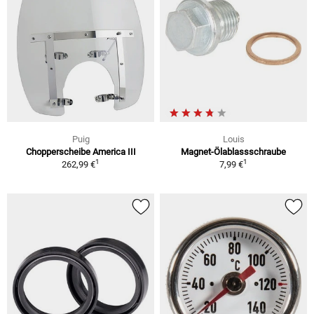
Puig
Louis
Chopperscheibe America III
Magnet-Ölablassschraube
1
1
262,99 €
7,99 €