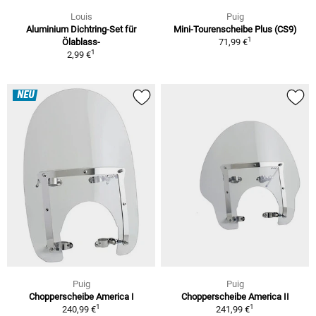
Louis
Puig
Aluminium Dichtring-Set für
Mini-Tourenscheibe Plus (CS9)
1
Ölablass-
71,99 €
1
2,99 €
NEU
Puig
Puig
Chopperscheibe America I
Chopperscheibe America II
1
1
240,99 €
241,99 €