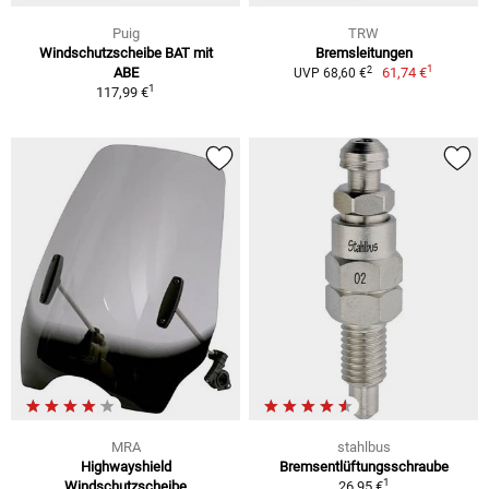
Puig
TRW
Windschutzscheibe BAT mit
Bremsleitungen
1
2
ABE
61,74 €
UVP 68,60 €
1
117,99 €
MRA
stahlbus
Highwayshield
Bremsentlüftungsschraube
1
Windschutzscheibe
26,95 €