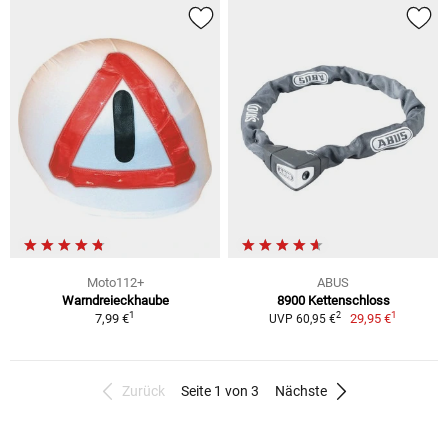
Moto112+
ABUS
Warndreieckhaube
8900 Kettenschloss
1
1
2
7,99 €
29,95 €
UVP 60,95 €
Zurück
Seite 1 von 3
Nächste