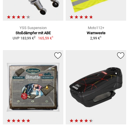
YSS Suspension
Moto112+
Stoßdämpfer mit ABE
Warnweste
1
1
2
165,59 €
2,99 €
UVP 183,99 €