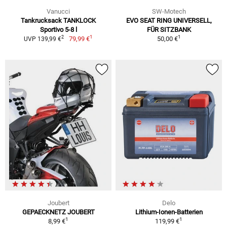
Vanucci
SW-Motech
Tankrucksack TANKLOCK
EVO SEAT RING UNIVERSELL,
Sportivo 5-8 l
FÜR SITZBANK
1
1
2
79,99 €
50,00 €
UVP 139,99 €
Joubert
Delo
GEPAECKNETZ JOUBERT
Lithium-Ionen-Batterien
1
1
8,99 €
119,99 €