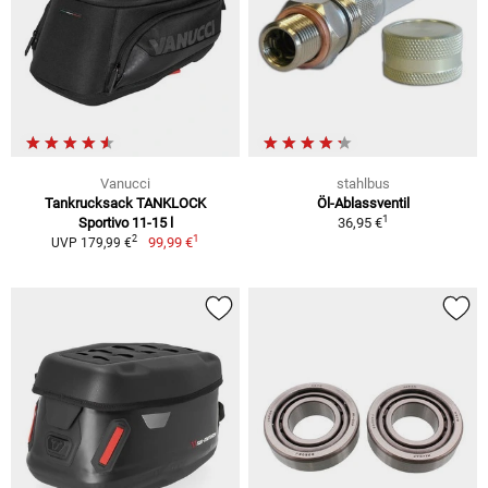
Vanucci
stahlbus
Tankrucksack TANKLOCK
Öl-Ablassventil
1
Sportivo 11-15 l
36,95 €
1
2
99,99 €
UVP 179,99 €