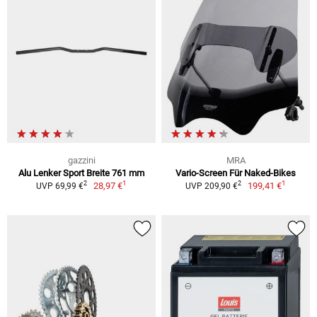
gazzini
MRA
Alu Lenker Sport Breite 761 mm
Vario-Screen Für Naked-Bikes
1
1
2
2
28,97 €
199,41 €
UVP 69,99 €
UVP 209,90 €