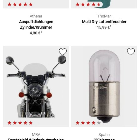
Athena
ThoMar
Auspuffdichtungen
Multi Dry Luftentfeuchter
1
Zylinder/Krümmer
15,99 €
1
4,80 €
MRA
Spahn