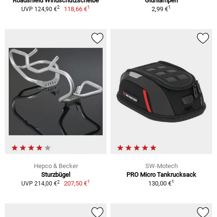
Roadshield Windschutzscheibe
Glühlampen
1
1
2
118,66 €
2,99 €
UVP 124,90 €
Hepco & Becker
SW-Motech
Sturzbügel
PRO Micro Tankrucksack
1
1
2
207,50 €
130,00 €
UVP 214,00 €