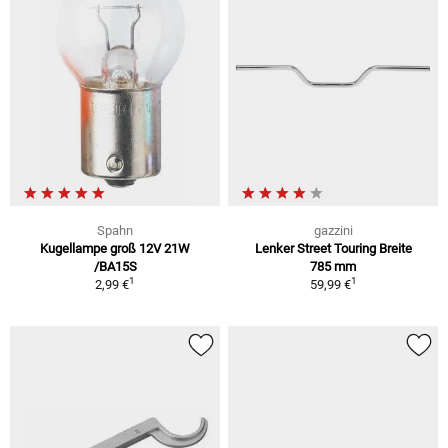
Spahn
gazzini
Kugellampe groß 12V 21W
Lenker Street Touring Breite
/BA15S
785 mm
1
1
2,99 €
59,99 €