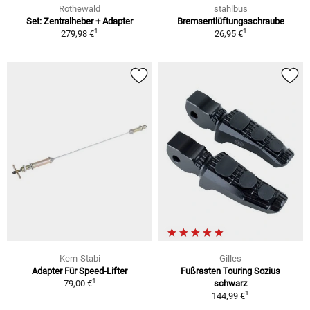
Rothewald
stahlbus
Set: Zentralheber + Adapter
Bremsentlüftungsschraube
1
1
279,98 €
26,95 €
Kern-Stabi
Gilles
Adapter Für Speed-Lifter
Fußrasten Touring Sozius
1
79,00 €
schwarz
1
144,99 €