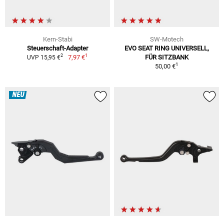
Kern-Stabi
SW-Motech
Steuerschaft-Adapter
EVO SEAT RING UNIVERSELL,
1
2
7,97 €
FÜR SITZBANK
UVP 15,95 €
1
50,00 €
NEU