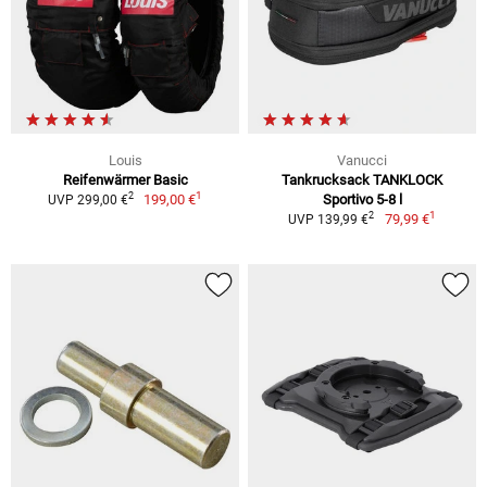
Louis
Vanucci
Reifenwärmer Basic
Tankrucksack TANKLOCK
1
2
199,00 €
Sportivo 5-8 l
UVP 299,00 €
1
2
79,99 €
UVP 139,99 €