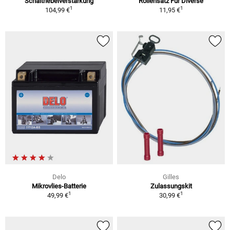
Schalthebelverstärkung
Rollensatz Für Diverse
1
1
104,99 €
11,95 €
Delo
Gilles
Mikrovlies-Batterie
Zulassungskit
1
1
49,99 €
30,99 €