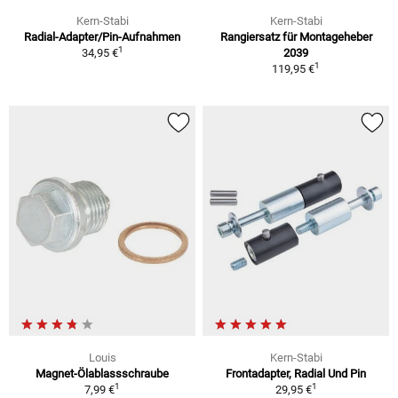
Kern-Stabi
Kern-Stabi
Radial-Adapter/Pin-Aufnahmen
Rangiersatz für Montageheber
1
34,95 €
2039
1
119,95 €
Louis
Kern-Stabi
Magnet-Ölablassschraube
Frontadapter, Radial Und Pin
1
1
7,99 €
29,95 €