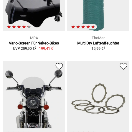
MRA
ThoMar
Vario-Screen Für Naked-Bikes
Multi Dry Luftentfeuchter
1
1
2
199,41 €
15,99 €
UVP 209,90 €