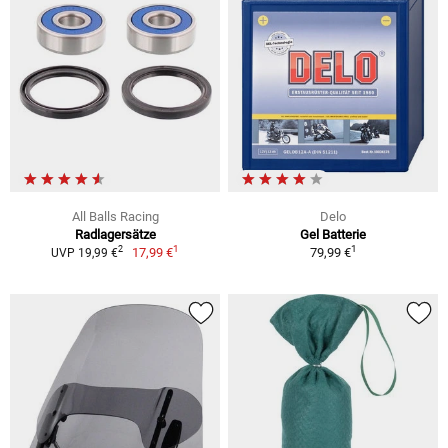
All Balls Racing
Delo
Radlagersätze
Gel Batterie
1
1
2
17,99 €
79,99 €
UVP 19,99 €