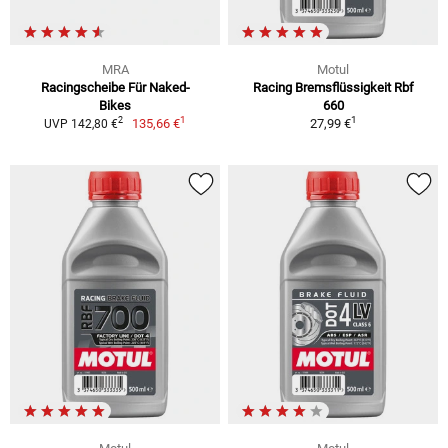
MRA
Motul
Racingscheibe Für Naked-
Racing Bremsflüssigkeit Rbf
Bikes
660
1
1
2
135,66 €
27,99 €
UVP 142,80 €