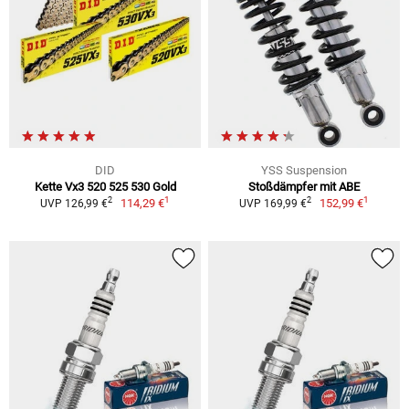
DID
YSS Suspension
Kette Vx3 520 525 530 Gold
Stoßdämpfer mit ABE
1
1
2
2
114,29 €
152,99 €
UVP 126,99 €
UVP 169,99 €