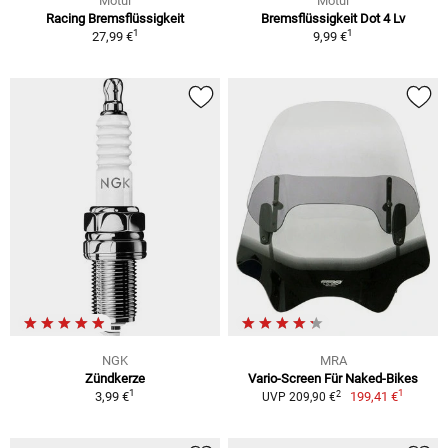
Motul
Motul
Racing Bremsflüssigkeit
Bremsflüssigkeit Dot 4 Lv
1
1
27,99 €
9,99 €
NGK
MRA
Zündkerze
Vario-Screen Für Naked-Bikes
1
1
2
3,99 €
199,41 €
UVP 209,90 €