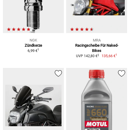
NGK
MRA
Zündkerze
Racingscheibe Für Naked-
1
6,99 €
Bikes
1
2
135,66 €
UVP 142,80 €