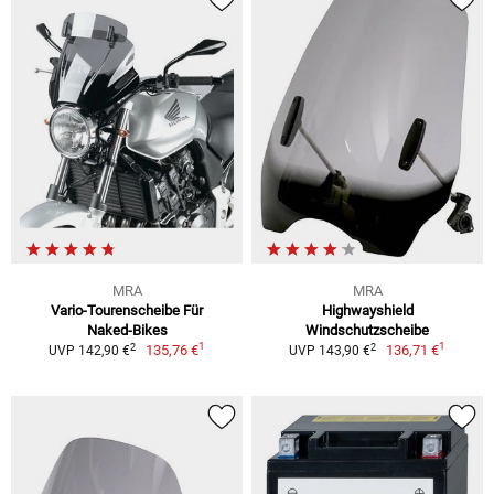
MRA
MRA
Vario-Tourenscheibe Für
Highwayshield
Naked-Bikes
Windschutzscheibe
1
1
2
2
135,76 €
136,71 €
UVP 142,90 €
UVP 143,90 €