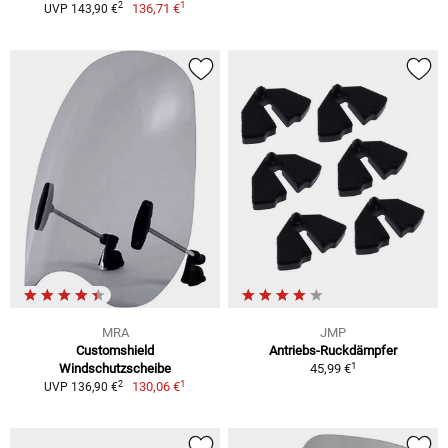
1
2
136,71 €
UVP 143,90 €
MRA
JMP
Customshield
Antriebs-Ruckdämpfer
1
Windschutzscheibe
45,99 €
1
2
130,06 €
UVP 136,90 €