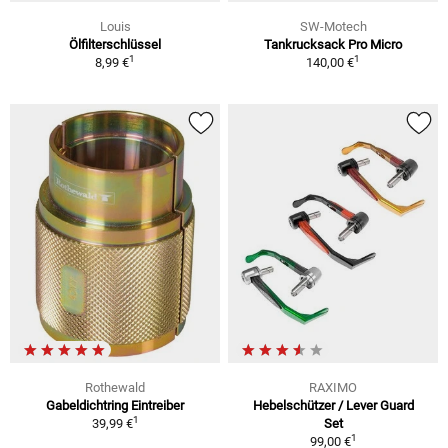
Louis
SW-Motech
Ölfilterschlüssel
Tankrucksack Pro Micro
1
1
8,99 €
140,00 €
Rothewald
RAXIMO
Gabeldichtring Eintreiber
Hebelschützer / Lever Guard
1
39,99 €
Set
1
99,00 €