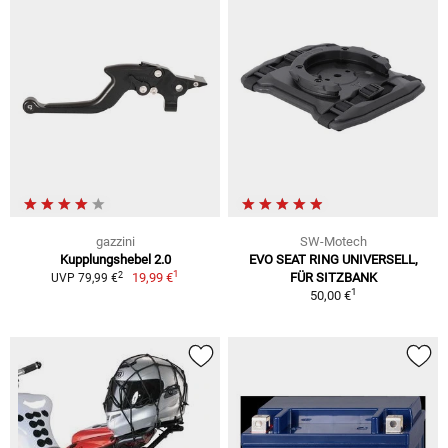
gazzini
SW-Motech
Kupplungshebel 2.0
EVO SEAT RING UNIVERSELL,
1
2
19,99 €
FÜR SITZBANK
UVP 79,99 €
1
50,00 €