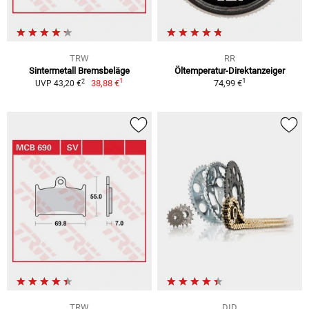
TRW
RR
Sintermetall Bremsbeläge
Öltemperatur-Direktanzeiger
1
1
2
38,88 €
74,99 €
UVP 43,20 €
TRW
DID