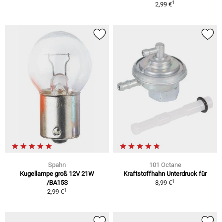
1
2,99 €
Spahn
101 Octane
Kugellampe groß 12V 21W
Kraftstoffhahn Unterdruck für
1
/BA15S
8,99 €
1
2,99 €