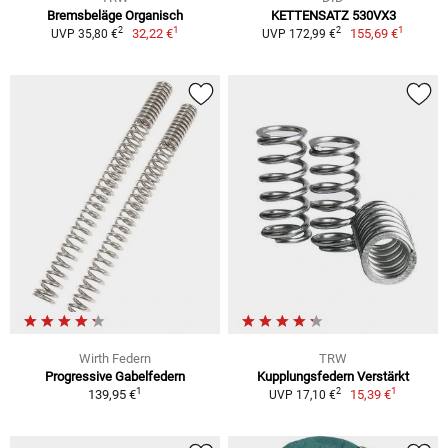
Bremsbeläge Organisch
KETTENSATZ 530VX3
1
1
2
2
32,22 €
155,69 €
UVP 35,80 €
UVP 172,99 €
Wirth Federn
TRW
Progressive Gabelfedern
Kupplungsfedern Verstärkt
1
1
2
139,95 €
15,39 €
UVP 17,10 €