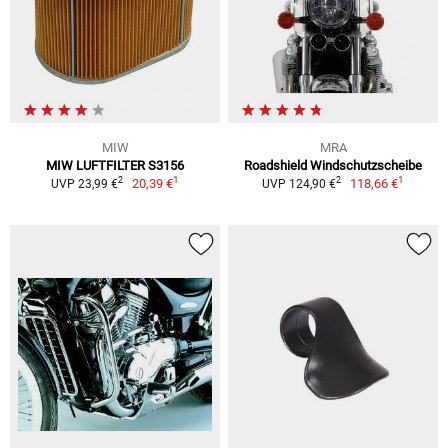
MIW
MRA
MIW LUFTFILTER S3156
Roadshield Windschutzscheibe
1
1
2
2
20,39 €
118,66 €
UVP 23,99 €
UVP 124,90 €