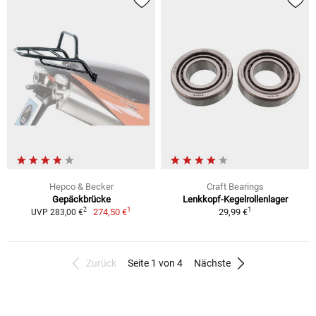
Hepco & Becker
Craft Bearings
Gepäckbrücke
Lenkkopf-Kegelrollenlager
1
1
2
274,50 €
29,99 €
UVP 283,00 €
Zurück
Seite 1 von 4
Nächste