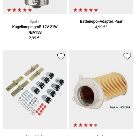
Spahn
Batteriepol-Adapter, Paar
1
Kugellampe groß 12V 21W
4,99 €
/BA15S
1
2,99 €