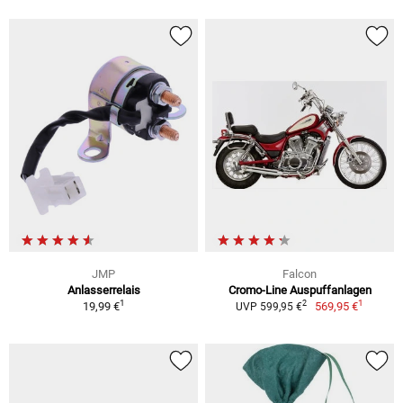
JMP
Falcon
Anlasserrelais
Cromo-Line Auspuffanlagen
1
1
2
19,99 €
569,95 €
UVP 599,95 €