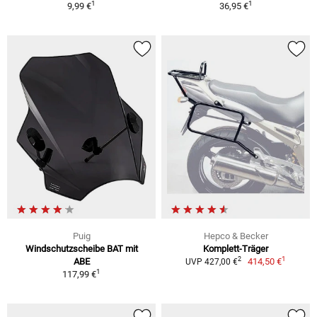
1
1
9,99 €
36,95 €
Puig
Hepco & Becker
Windschutzscheibe BAT mit
Komplett-Träger
1
2
ABE
414,50 €
UVP 427,00 €
1
117,99 €