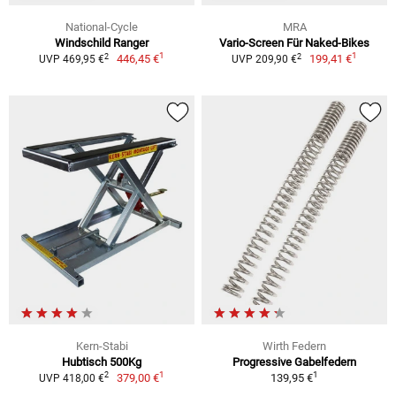
National-Cycle
MRA
Windschild Ranger
Vario-Screen Für Naked-Bikes
1
1
2
2
446,45 €
199,41 €
UVP 469,95 €
UVP 209,90 €
Kern-Stabi
Wirth Federn
Hubtisch 500Kg
Progressive Gabelfedern
1
1
2
379,00 €
139,95 €
UVP 418,00 €