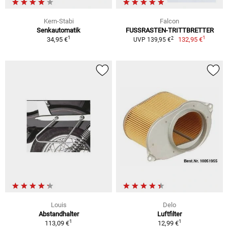
Kern-Stabi
Falcon
Senkautomatik
FUSSRASTEN-TRITTBRETTER
1
1
2
34,95 €
132,95 €
UVP 139,95 €
Louis
Delo
Abstandhalter
Luftfilter
1
1
113,09 €
12,99 €