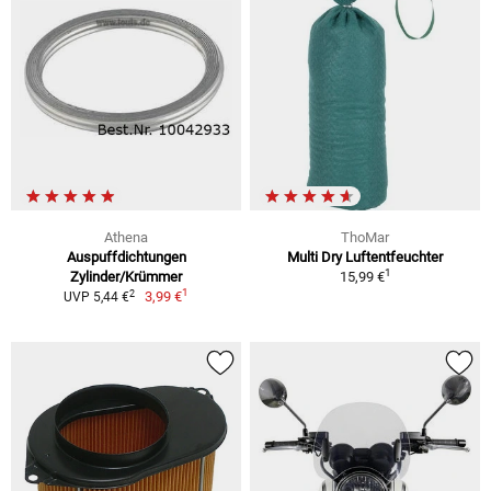
Athena
ThoMar
Auspuffdichtungen
Multi Dry Luftentfeuchter
1
Zylinder/Krümmer
15,99 €
1
2
3,99 €
UVP 5,44 €