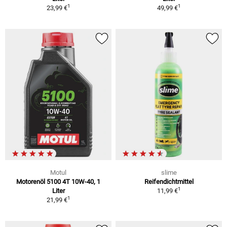
1
1
23,99 €
49,99 €
Motul
slime
Motorenöl 5100 4T 10W-40, 1
Reifendichtmittel
1
Liter
11,99 €
1
21,99 €