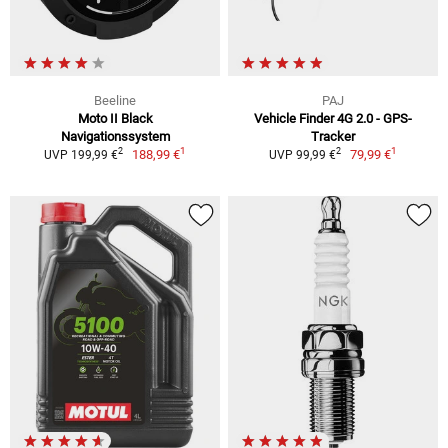
Beeline
PAJ
Moto II Black
Vehicle Finder 4G 2.0 - GPS-
Navigationssystem
Tracker
1
1
2
2
188,99 €
79,99 €
UVP 199,99 €
UVP 99,99 €