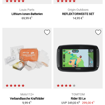
Louis Parts
Origin-Outdoors
Lithium-Ionen-Batterien
REFLEKTORWESTE SET
1
1
69,99 €
14,95 €
Moto112+
TOMTOM
Verbandtasche Krafträder
Rider 50 Le
1
1
2
9,99 €
299,00 €
UVP 349,00 €