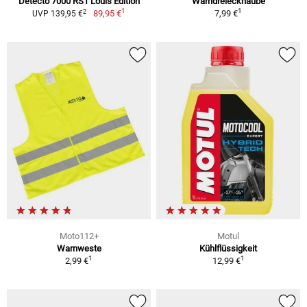
Detecto 7000 RS1 Louis Edition
Warndreieckhaube
1
1
2
89,95 €
7,99 €
UVP 139,95 €
Moto112+
Motul
Warnweste
Kühlflüssigkeit
1
1
2,99 €
12,99 €