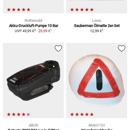
Rothewald
Louis
Akku-Druckluft-Pumpe 10 Bar
Sauberman Ölmatte 2er-Set
1
1
2
29,99 €
12,99 €
UVP 49,99 €
ABUS
Moto112+