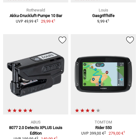
Rothewald
Louis
Akku-Druckluft-Pumpe 10 Bar
Gasgriffhilfe
1
1
2
29,99 €
9,99 €
UVP 49,99 €
ABUS
TOMTOM
8077 2.0 Detecto XPLUS Louis
Rider 550
1
2
Edition
279,00 €
UVP 399,00 €
1
2
149,99 €