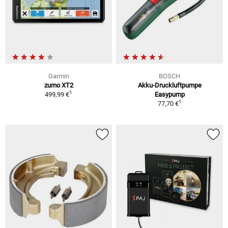
Garmin
BOSCH
zumo XT2
Akku-Druckluftpumpe
1
499,99 €
Easypump
1
77,70 €