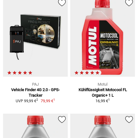
PAJ
Motul
Vehicle Finder 4G 2.0 - GPS-
Kühlflüssigkeit Motocool FL
Tracker
Organic+ 1 L
1
1
2
79,99 €
16,99 €
UVP 99,99 €