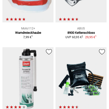
Moto112+
ABUS
Warndreieckhaube
8900 Kettenschloss
1
1
2
7,99 €
29,95 €
UVP 60,95 €