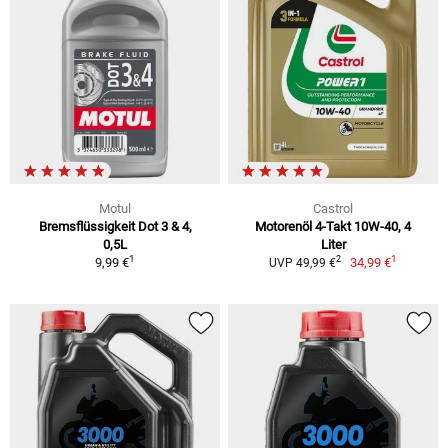
Motul
Castrol
Bremsflüssigkeit Dot 3 & 4,
Motorenöl 4-Takt 10W-40, 4
0,5L
Liter
1
1
2
9,99 €
34,99 €
UVP 49,99 €