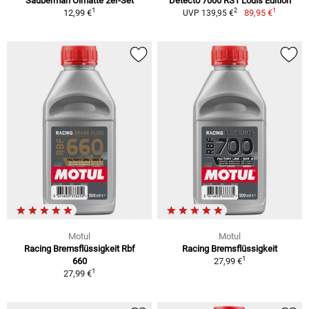
Sauberman Ölmatte 2er-Set
Detecto 7000 RS1 Louis Edition
1
1
2
12,99 €
89,95 €
UVP 139,95 €
Motul
Motul
Racing Bremsflüssigkeit Rbf
Racing Bremsflüssigkeit
1
660
27,99 €
1
27,99 €