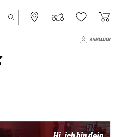
ANMELDEN
K
Hi, ich bin dein