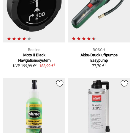
Beeline
BOSCH
Moto II Black
Akku-Druckluftpumpe
Navigationssystem
Easypump
1
1
2
188,99 €
77,70 €
UVP 199,99 €