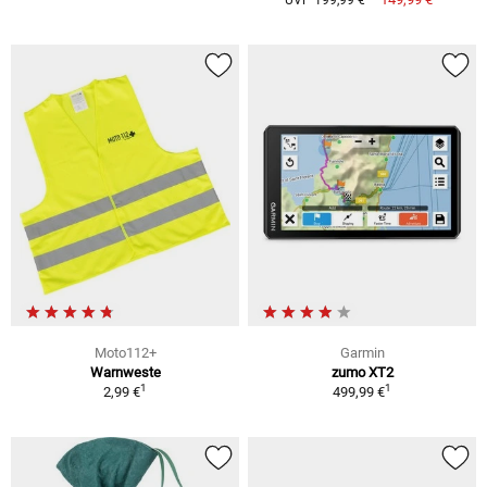
UVP 199,99 €
Moto112+
Garmin
Warnweste
zumo XT2
1
1
2,99 €
499,99 €