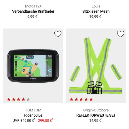
Moto112+
Louis
Verbandtasche Krafträder
Sitzkissen Mesh
1
1
9,99 €
19,99 €
TOMTOM
Origin-Outdoors
Rider 50 Le
REFLEKTORWESTE SET
1
1
2
299,00 €
14,95 €
UVP 349,00 €