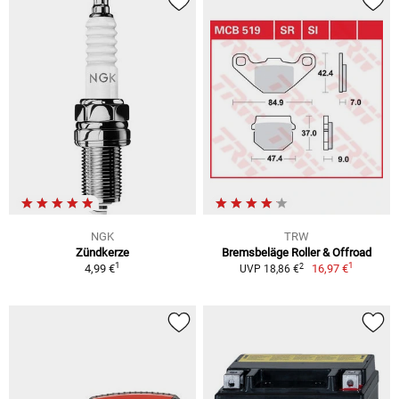
NGK
TRW
Zündkerze
Bremsbeläge Roller & Offroad
1
1
2
4,99 €
16,97 €
UVP 18,86 €