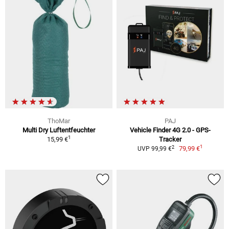
ThoMar
PAJ
Multi Dry Luftentfeuchter
Vehicle Finder 4G 2.0 - GPS-
1
15,99 €
Tracker
1
2
79,99 €
UVP 99,99 €