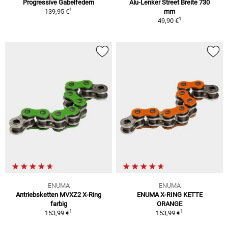
Progressive Gabelfedern
Alu-Lenker Street Breite 730
1
139,95 €
mm
1
49,90 €
ENUMA
ENUMA
Antriebsketten MVXZ2 X-Ring
ENUMA X-RING KETTE
farbig
ORANGE
1
1
153,99 €
153,99 €