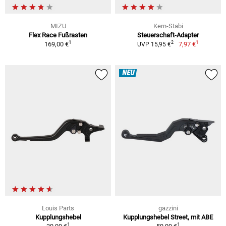
MIZU
Kern-Stabi
Flex Race Fußrasten
Steuerschaft-Adapter
1
1
2
169,00 €
7,97 €
UVP 15,95 €
NEU
Louis Parts
gazzini
Kupplungshebel
Kupplungshebel Street, mit ABE
1
1