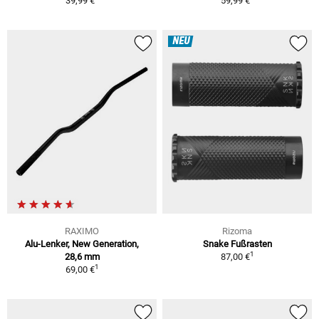
39,99 €
59,99 €
NEU
RAXIMO
Rizoma
Alu-Lenker, New Generation,
Snake Fußrasten
1
28,6 mm
87,00 €
1
69,00 €