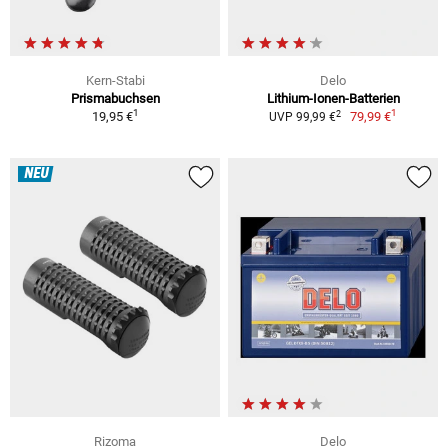
Kern-Stabi
Delo
Prismabuchsen
Lithium-Ionen-Batterien
1
1
2
19,95 €
79,99 €
UVP 99,99 €
NEU
Rizoma
Delo