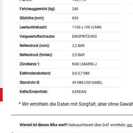
Fahrzeuggewicht (kg):
240
Sitzhöhe (mm):
850
Leerlaufdrehzahl:
1100 ± 100 U/MIN
Vergaserluftschraube:
EINSPRITZUNG
Reifendruck (vorn):
2,2 BAR
Reifendruck (hinten):
2,9 BAR
Zündkerze 1:
NGK LMAR9E-J
Elektrodenabstand:
0,6-0,7 MM
Standrohr Ø:
49 MM USD-GABEL
Kette/Endantrieb:
KARDAN
* Wir ermitteln die Daten mit Sorgfalt, aber ohne Gewä
Wieviel ist dieses Bike wert?
Gebrauchtwert über DAT ermitteln:
zu