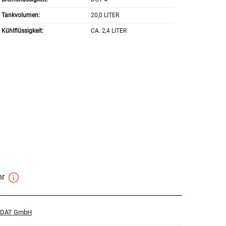
Tankvolumen:
20,0 LITER
Kühlflüssigkeit:
CA. 2,4 LITER
hr
r DAT GmbH