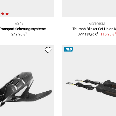
AXfix
MOTOISM
Transportsicherungssysteme
Triumph Blinker Set Union 
1
249,90 €
116,98 €
2
UVP 139,90 €
NEU