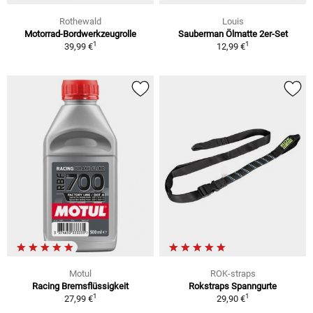
Rothewald
Louis
Motorrad-Bordwerkzeugrolle
Sauberman Ölmatte 2er-Set
1
1
39,99 €
12,99 €
Motul
ROK-straps
Racing Bremsflüssigkeit
Rokstraps Spanngurte
1
1
27,99 €
29,90 €