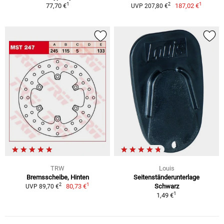
1
1
2
77,70 €
187,02 €
UVP 207,80 €
TRW
Louis
Bremsscheibe, Hinten
Seitenständerunterlage
1
2
80,73 €
Schwarz
UVP 89,70 €
1
1,49 €