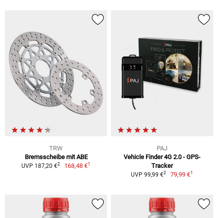
TRW
PAJ
Bremsscheibe mit ABE
Vehicle Finder 4G 2.0 - GPS-
1
2
168,48 €
Tracker
UVP 187,20 €
1
2
79,99 €
UVP 99,99 €