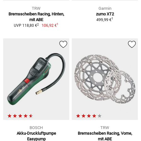
TRW
Garmin
Bremsscheiben Racing, Hinten,
zumo XT2
1
mit ABE
499,99 €
1
2
106,92 €
UVP 118,80 €
BOSCH
TRW
Akku-Druckluftpumpe
Bremsscheiben Racing, Vorne,
Easypump
mit ABE