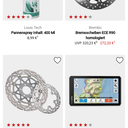
Louis Tech
Brembo
Pannenspray Inhalt: 400 Ml
Bremsscheiben ECE R90
1
8,99 €
homologiert
1
2
272,20 €
UVP 320,23 €