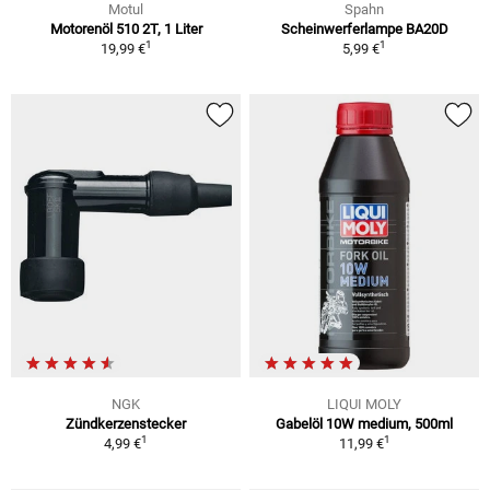
Motul
Spahn
Motorenöl 510 2T, 1 Liter
Scheinwerferlampe BA20D
1
1
19,99 €
5,99 €
NGK
LIQUI MOLY
Zündkerzenstecker
Gabelöl 10W medium, 500ml
1
1
4,99 €
11,99 €