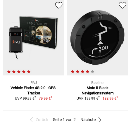
PAJ
Beeline
Vehicle Finder 4G 2.0 - GPS-
Moto II Black
Tracker
Navigationssystem
1
1
2
2
79,99 €
188,99 €
UVP 99,99 €
UVP 199,99 €
Zurück
Seite 1 von 2
Nächste