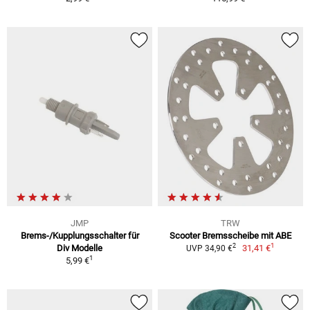
JMP
TRW
Brems-/Kupplungsschalter für
Scooter Bremsscheibe mit ABE
1
2
Div Modelle
31,41 €
UVP 34,90 €
1
5,99 €