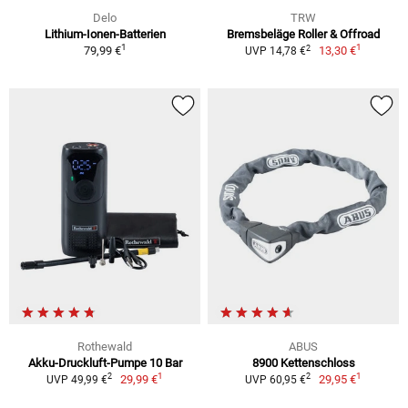
Delo
TRW
Lithium-Ionen-Batterien
Bremsbeläge Roller & Offroad
1
1
2
79,99 €
13,30 €
UVP 14,78 €
Rothewald
ABUS
Akku-Druckluft-Pumpe 10 Bar
8900 Kettenschloss
1
1
2
2
29,99 €
29,95 €
UVP 49,99 €
UVP 60,95 €