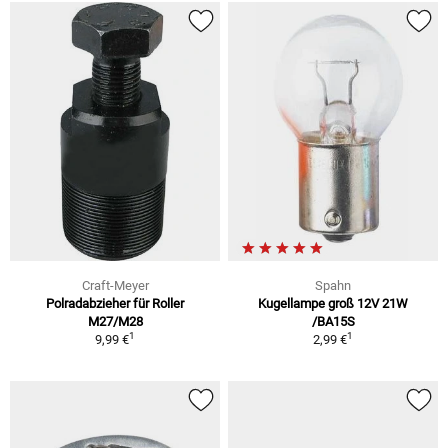
Craft-Meyer
Spahn
Polradabzieher für Roller
Kugellampe groß 12V 21W
M27/M28
/BA15S
1
1
9,99 €
2,99 €