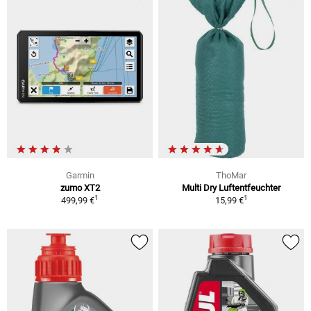
Garmin
ThoMar
zumo XT2
Multi Dry Luftentfeuchter
1
1
499,99 €
15,99 €