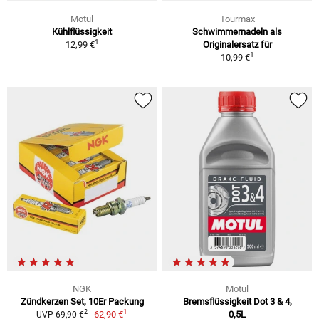
Motul
Tourmax
Kühlflüssigkeit
Schwimmernadeln als
1
12,99 €
Originalersatz für
1
10,99 €
NGK
Motul
Zündkerzen Set, 10Er Packung
Bremsflüssigkeit Dot 3 & 4,
1
2
62,90 €
0,5L
UVP 69,90 €