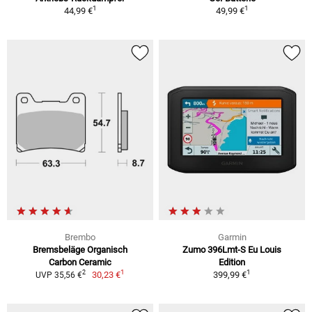
1
1
44,99 €
49,99 €
Brembo
Garmin
Bremsbeläge Organisch
Zumo 396Lmt-S Eu Louis
Carbon Ceramic
Edition
1
1
2
30,23 €
399,99 €
UVP 35,56 €