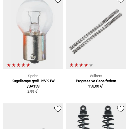
Spahn
Wilbers
Kugellampe groß 12V 21W
Progressive Gabelfedern
1
/BA15S
158,00 €
1
2,99 €