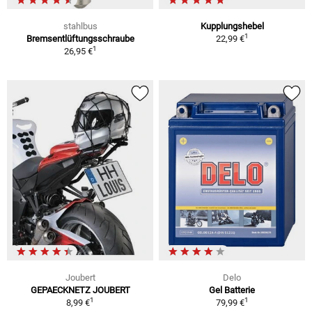
stahlbus
Kupplungshebel
1
Bremsentlüftungsschraube
22,99 €
1
26,95 €
Joubert
Delo
GEPAECKNETZ JOUBERT
Gel Batterie
1
1
8,99 €
79,99 €