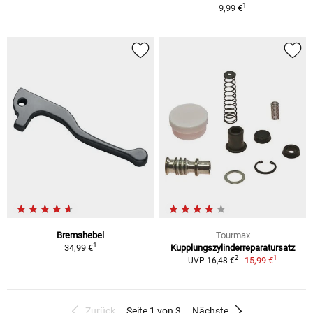
1
9,99 €
Bremshebel
Tourmax
1
34,99 €
Kupplungszylinderreparatursatz
1
2
15,99 €
UVP 16,48 €
Zurück
Seite 1 von 3
Nächste