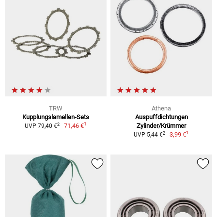
TRW
Athena
Kupplungslamellen-Sets
Auspuffdichtungen
1
2
71,46 €
Zylinder/Krümmer
UVP 79,40 €
1
2
3,99 €
UVP 5,44 €