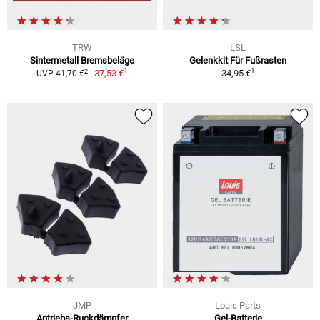
TRW
LSL
Sintermetall Bremsbeläge
Gelenkkit Für Fußrasten
1
1
2
37,53 €
34,95 €
UVP 41,70 €
JMP
Louis Parts
Antriebs-Ruckdämpfer
Gel-Batterie