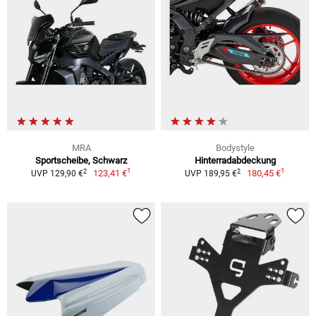
MRA
Bodystyle
Sportscheibe, Schwarz
Hinterradabdeckung
1
1
2
2
123,41 €
180,45 €
UVP 129,90 €
UVP 189,95 €