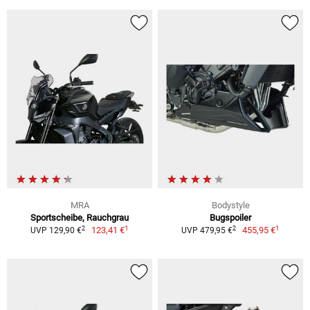
MRA
Bodystyle
Sportscheibe, Rauchgrau
Bugspoiler
1
1
2
2
123,41 €
455,95 €
UVP 129,90 €
UVP 479,95 €