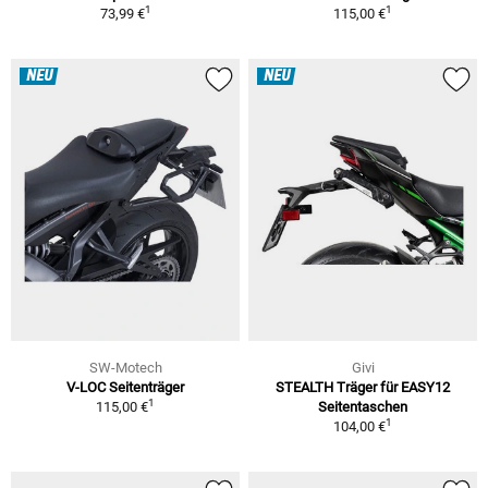
1
1
73,99 €
115,00 €
NEU
NEU
SW-Motech
Givi
V-LOC Seitenträger
STEALTH Träger für EASY12
1
115,00 €
Seitentaschen
1
104,00 €