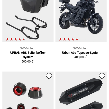
SW-Motech
SW-Motech
URBAN ABS Seitenkoffer-
Urban Abs Topcase-System
1
System
400,00 €
1
500,00 €