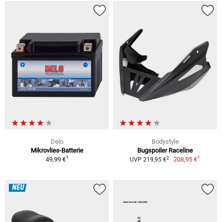
Delo
Bodystyle
Mikrovlies-Batterie
Bugspoiler Raceline
1
1
2
49,99 €
208,95 €
UVP 219,95 €
NEU