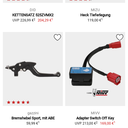
DID
MIZU
KETTENSATZ 525ZVMX2
Heck Tieferlegung
1
1
2
204,29 €
119,00 €
UVP 226,99 €
gazzini
MIVV
Bremshebel Sport, mit ABE
Adapter Switch Off Key
1
1
2
59,99 €
169,00 €
UVP 213,00 €