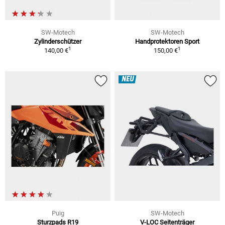
SW-Motech
SW-Motech
Zylinderschützer
Handprotektoren Sport
1
1
140,00 €
150,00 €
NEU
Puig
SW-Motech
Sturzpads R19
V-LOC Seitenträger