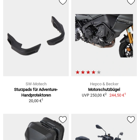
SW-Motech
Hepco & Becker
Sturzpads für Adventure-
Motorschutzbügel
1
2
Handprotektoren
244,50 €
UVP 250,00 €
1
20,00 €