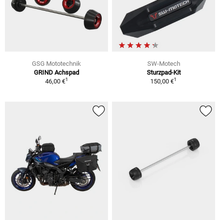
GSG Mototechnik
SW-Motech
GRIND Achspad
Sturzpad-Kit
1
1
46,00 €
150,00 €