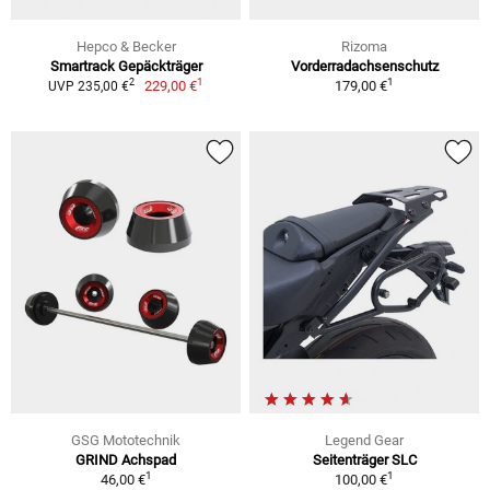
Hepco & Becker
Rizoma
Smartrack Gepäckträger
Vorderradachsenschutz
1
1
2
229,00 €
179,00 €
UVP 235,00 €
GSG Mototechnik
Legend Gear
GRIND Achspad
Seitenträger SLC
1
1
46,00 €
100,00 €