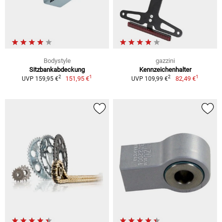
Bodystyle
gazzini
Sitzbankabdeckung
Kennzeichenhalter
1
1
2
2
151,95 €
82,49 €
UVP 159,95 €
UVP 109,99 €