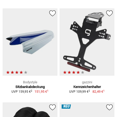
Bodystyle
gazzini
Sitzbankabdeckung
Kennzeichenhalter
1
1
2
2
151,95 €
82,49 €
UVP 159,95 €
UVP 109,99 €
NEU