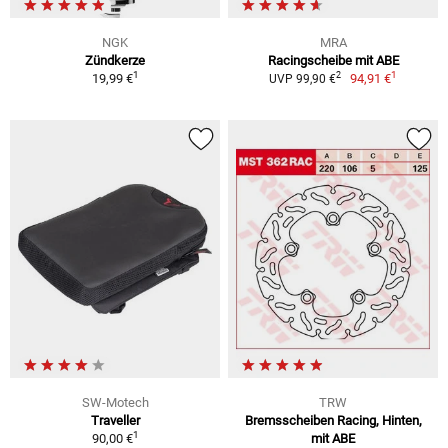
NGK
MRA
Zündkerze
Racingscheibe mit ABE
1
1
2
19,99 €
94,91 €
UVP 99,90 €
SW-Motech
TRW
Traveller
Bremsscheiben Racing, Hinten,
1
90,00 €
mit ABE