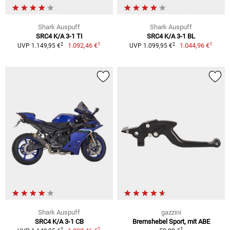
Shark Auspuff
Shark Auspuff
SRC4 K/A 3-1 TI
SRC4 K/A 3-1 BL
1
1
2
2
1.092,46 €
1.044,96 €
UVP 1.149,95 €
UVP 1.099,95 €
Shark Auspuff
gazzini
SRC4 K/A 3-1 CB
Bremshebel Sport, mit ABE
1
1
2