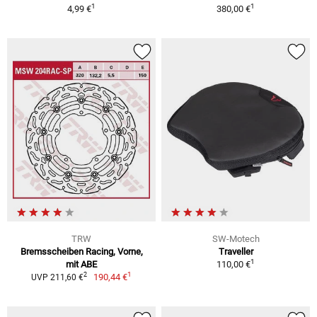
1
1
4,99 €
380,00 €
TRW
SW-Motech
Bremsscheiben Racing, Vorne,
Traveller
1
mit ABE
110,00 €
1
2
190,44 €
UVP 211,60 €