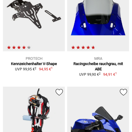
PROTECH
MRA
Kennzeichenhalter V-Shape
Racingscheibe rauchgrau, mit
1
2
94,95 €
ABE
UVP 99,95 €
1
2
94,91 €
UVP 99,90 €