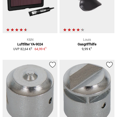
K&N
Louis
Luftfilter YA-9024
Gasgriffhilfe
1
1
2
64,99 €
9,99 €
UVP 82,64 €