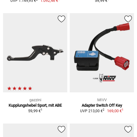
1.092,46 €
59,99 €
UVP 1.149,95 €
gazzini
MIVV
Kupplungshebel Sport, mit ABE
Adapter Switch Off Key
1
1
2
59,99 €
169,00 €
UVP 213,00 €