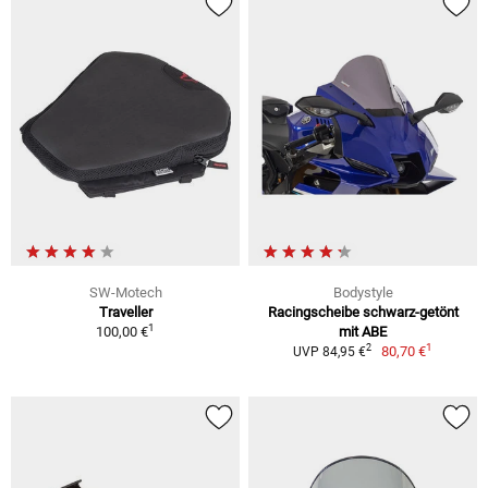
SW-Motech
Bodystyle
Traveller
Racingscheibe schwarz-getönt
1
100,00 €
mit ABE
1
2
80,70 €
UVP 84,95 €