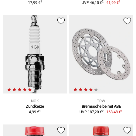
1
1
2
17,99 €
41,99 €
UVP 46,15 €
NGK
TRW
Zündkerze
Bremsscheibe mit ABE
1
1
2
4,99 €
168,48 €
UVP 187,20 €