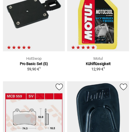
HotSwop
Motul
Pro Basic Set (S)
Kühlflüssigkeit
1
1
59,90 €
12,99 €