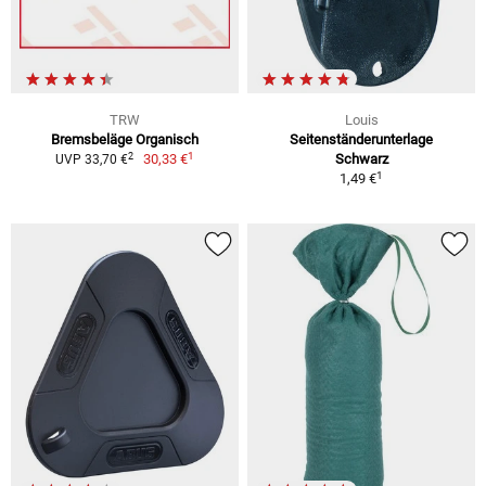
TRW
Louis
Bremsbeläge Organisch
Seitenständerunterlage
1
2
30,33 €
Schwarz
UVP 33,70 €
1
1,49 €