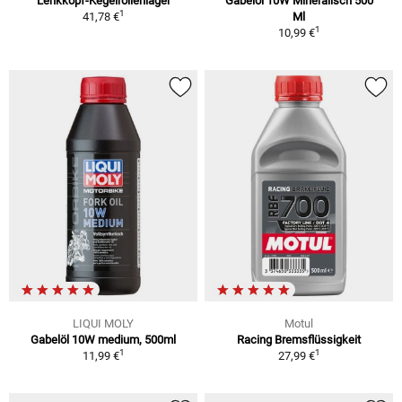
Lenkkopf-Kegelrollenlager
Gabelöl 10W Mineralisch 500
1
41,78 €
Ml
1
10,99 €
LIQUI MOLY
Motul
Gabelöl 10W medium, 500ml
Racing Bremsflüssigkeit
1
1
11,99 €
27,99 €