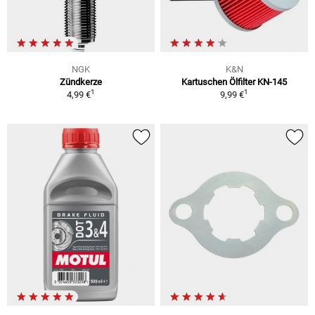
NGK
K&N
Zündkerze
Kartuschen Ölfilter KN-145
1
1
4,99 €
9,99 €