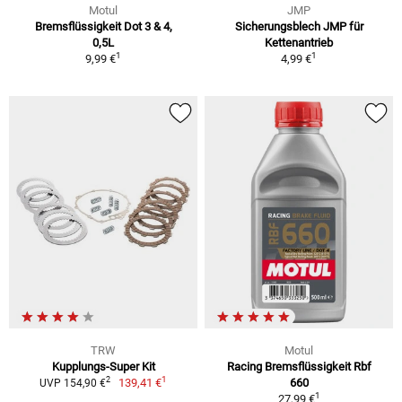
Motul
JMP
Bremsflüssigkeit Dot 3 & 4,
Sicherungsblech JMP für
0,5L
Kettenantrieb
1
1
9,99 €
4,99 €
TRW
Motul
Kupplungs-Super Kit
Racing Bremsflüssigkeit Rbf
1
2
139,41 €
660
UVP 154,90 €
1
27,99 €