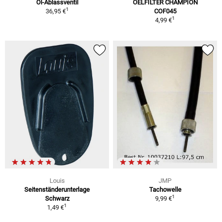
Öl-Ablassventil
OELFILTER CHAMPION
1
36,95 €
COF045
1
4,99 €
Louis
JMP
Seitenständerunterlage
Tachowelle
1
Schwarz
9,99 €
1
1,49 €