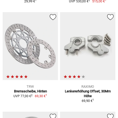
1
1
2
29,99 €
515,00 €
UVP 530,00 €
TRW
RAXIMO
Bremsscheibe, Hinten
Lenkererhöhung Offset, 30Mm
1
2
69,30 €
Höhe
UVP 77,00 €
1
69,90 €