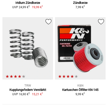
Iridium Zündkerze
Zündkerze
1
1
2
19,99 €
7,99 €
UVP 24,99 €
TRW
K&N
Kupplungsfedern Verstärkt
Kartuschen Ölfilter KN-145
1
1
2
15,21 €
9,99 €
UVP 16,90 €