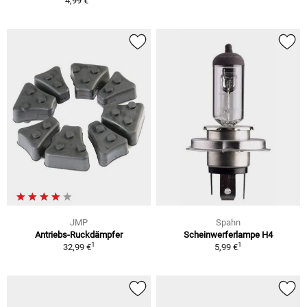
4,99 €
JMP
Spahn
Antriebs-Ruckdämpfer
Scheinwerferlampe H4
1
1
32,99 €
5,99 €