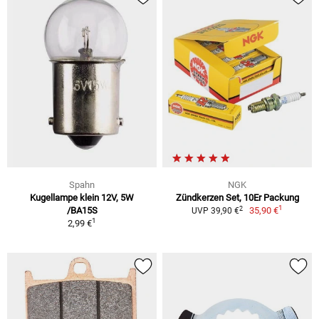
Spahn
NGK
Kugellampe klein 12V, 5W
Zündkerzen Set, 10Er Packung
1
2
/BA15S
35,90 €
UVP 39,90 €
1
2,99 €