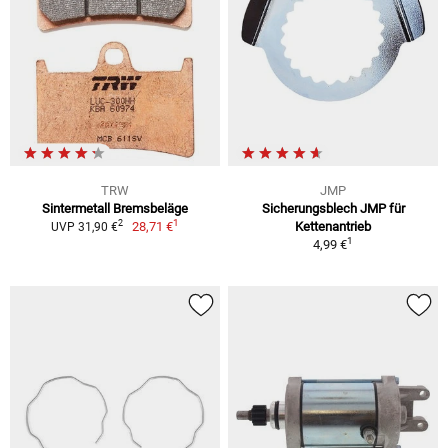
TRW
JMP
Sintermetall Bremsbeläge
Sicherungsblech JMP für
1
2
28,71 €
Kettenantrieb
UVP 31,90 €
1
4,99 €