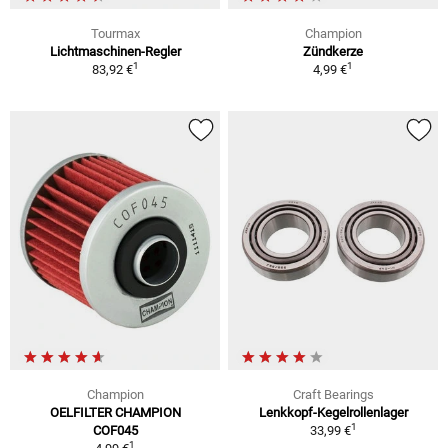
Tourmax
Champion
Lichtmaschinen-Regler
Zündkerze
1
1
83,92 €
4,99 €
Champion
Craft Bearings
OELFILTER CHAMPION
Lenkkopf-Kegelrollenlager
1
COF045
33,99 €
1