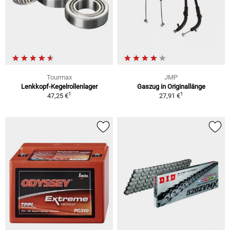
Tourmax
JMP
Lenkkopf-Kegelrollenlager
Gaszug in Originallänge
1
1
47,25 €
27,91 €