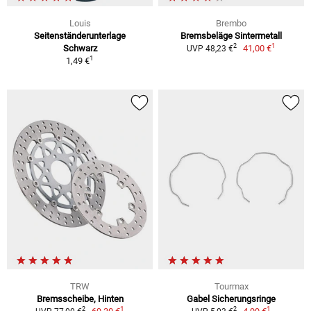
Louis
Brembo
Seitenständerunterlage
Bremsbeläge Sintermetall
1
2
Schwarz
41,00 €
UVP 48,23 €
1
1,49 €
TRW
Tourmax
Bremsscheibe, Hinten
Gabel Sicherungsringe
1
1
2
2