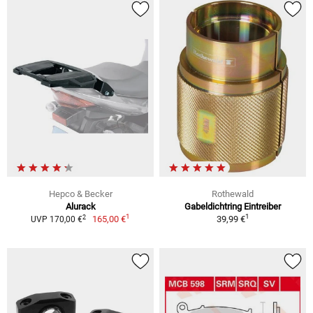
Hepco & Becker
Rothewald
Alurack
Gabeldichtring Eintreiber
1
1
2
165,00 €
39,99 €
UVP 170,00 €