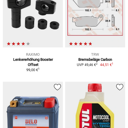
RAXIMO
TRW
Lenkererhöhung Booster
Bremsbeläge Carbon
1
2
Offset
44,51 €
UVP 49,46 €
1
99,00 €