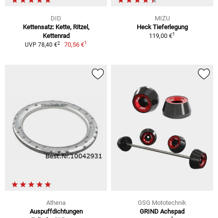
DID
MIZU
Kettensatz: Kette, Ritzel,
Heck Tieferlegung
1
Kettenrad
119,00 €
1
2
70,56 €
UVP 78,40 €
Athena
GSG Mototechnik
Auspuffdichtungen
GRIND Achspad