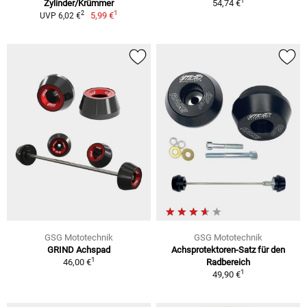
1
Zylinder/Krümmer
54,74 €
1
2
5,99 €
UVP 6,02 €
GSG Mototechnik
GSG Mototechnik
GRIND Achspad
Achsprotektoren-Satz für den
1
46,00 €
Radbereich
1
49,90 €