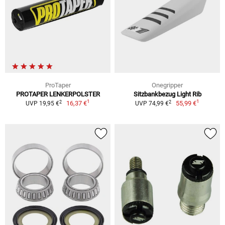
ProTaper
Onegripper
PROTAPER LENKERPOLSTER
Sitzbankbezug Light Rib
1
1
2
2
16,37 €
55,99 €
UVP 19,95 €
UVP 74,99 €