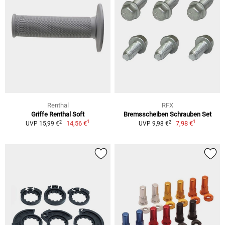
Renthal
RFX
Griffe Renthal Soft
Bremsscheiben Schrauben Set
1
1
2
2
14,56 €
7,98 €
UVP 15,99 €
UVP 9,98 €