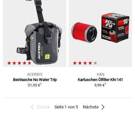
ACERBIS
K&N
Beintasche No Water Trip
Kartuschen Ölfilter KN-141
1
1
31,95 €
9,99 €
Zurück
Seite 1 von 5
Nächste