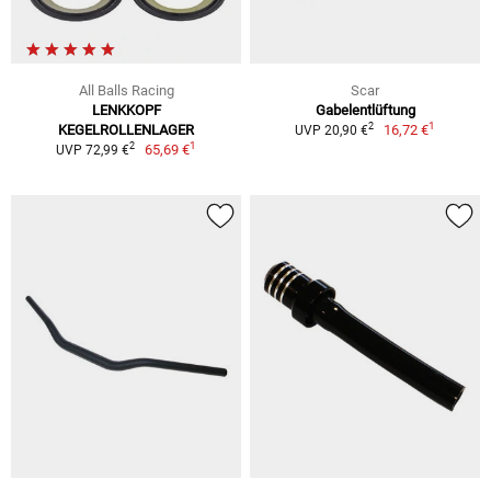
All Balls Racing
Scar
LENKKOPF
Gabelentlüftung
1
2
KEGELROLLENLAGER
16,72 €
UVP 20,90 €
1
2
65,69 €
UVP 72,99 €