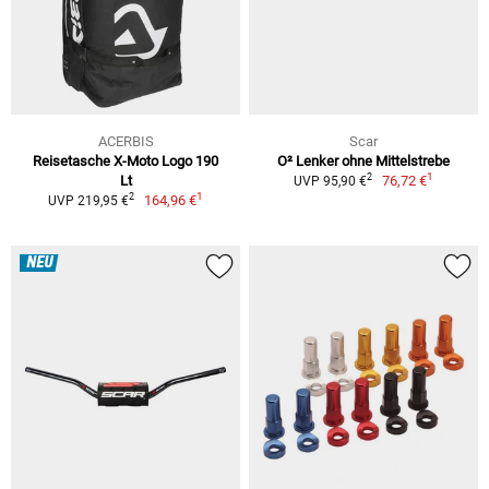
ACERBIS
Scar
Reisetasche X-Moto Logo 190
O² Lenker ohne Mittelstrebe
1
2
Lt
76,72 €
UVP 95,90 €
1
2
164,96 €
UVP 219,95 €
NEU