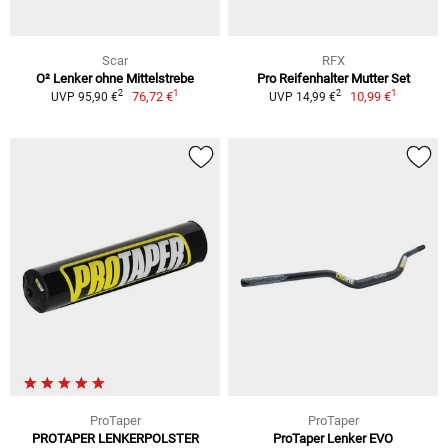
Scar
RFX
O² Lenker ohne Mittelstrebe
Pro Reifenhalter Mutter Set
1
1
2
2
76,72 €
10,99 €
UVP 95,90 €
UVP 14,99 €
ProTaper
ProTaper
PROTAPER LENKERPOLSTER
ProTaper Lenker EVO