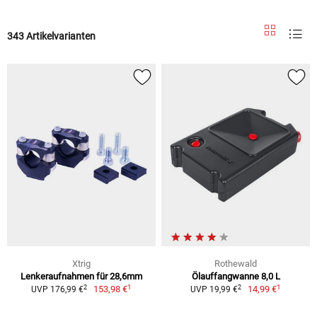
343 Artikelvarianten
Xtrig
Rothewald
Lenkeraufnahmen für 28,6mm
Ölauffangwanne 8,0 L
1
1
2
2
153,98 €
14,99 €
UVP 176,99 €
UVP 19,99 €