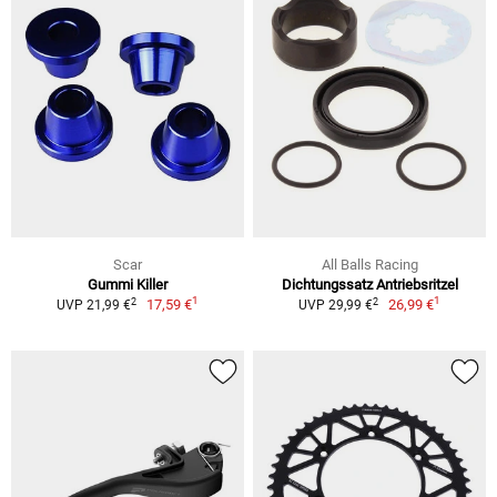
Scar
All Balls Racing
Gummi Killer
Dichtungssatz Antriebsritzel
1
1
2
2
17,59 €
26,99 €
UVP 21,99 €
UVP 29,99 €