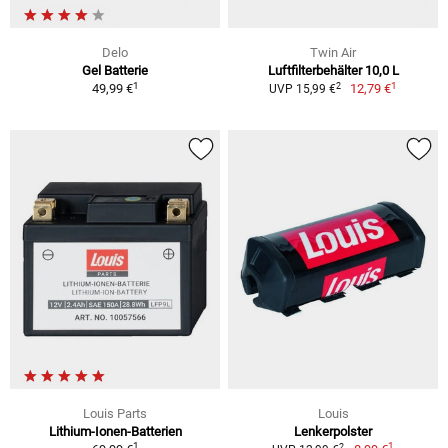
Delo
Twin Air
Gel Batterie
Luftfilterbehälter 10,0 L
1
1
2
49,99 €
12,79 €
UVP 15,99 €
Louis Parts
Louis
Lithium-Ionen-Batterien
Lenkerpolster
1
1
2