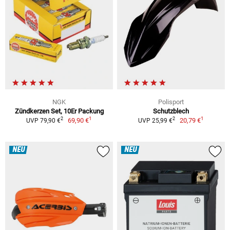
NGK
Polisport
Zündkerzen Set, 10Er Packung
Schutzblech
1
1
2
2
69,90 €
20,79 €
UVP 79,90 €
UVP 25,99 €
NEU
NEU