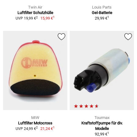
Twin Air
Louis Parts
Luftfilter Schutzhülle
Gel-Batterie
1
1
2
15,99 €
29,99 €
UVP 19,99 €
MIW
Tourmax
Luftfilter Motocross
Kraftstoffpumpe für div.
1
2
21,24 €
Modelle
UVP 24,99 €
1
92,99 €