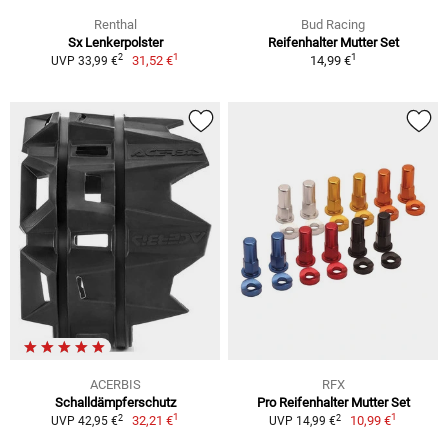
Renthal
Bud Racing
Sx Lenkerpolster
Reifenhalter Mutter Set
1
1
2
31,52 €
14,99 €
UVP 33,99 €
ACERBIS
RFX
Schalldämpferschutz
Pro Reifenhalter Mutter Set
1
1
2
2
32,21 €
10,99 €
UVP 42,95 €
UVP 14,99 €