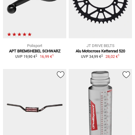
Polisport
JT DRIVE BELTS
APT BREMSHEBEL SCHWARZ
Alu Motocross Kettenrad 520
1
1
2
2
16,99 €
28,02 €
UVP 19,90 €
UVP 34,99 €