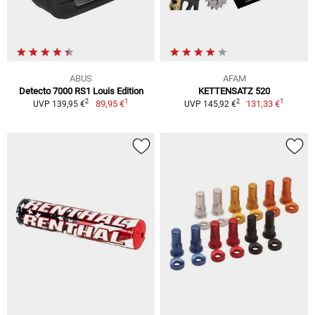
ABUS
AFAM
Detecto 7000 RS1 Louis Edition
KETTENSATZ 520
1
1
2
2
89,95 €
131,33 €
UVP 139,95 €
UVP 145,92 €