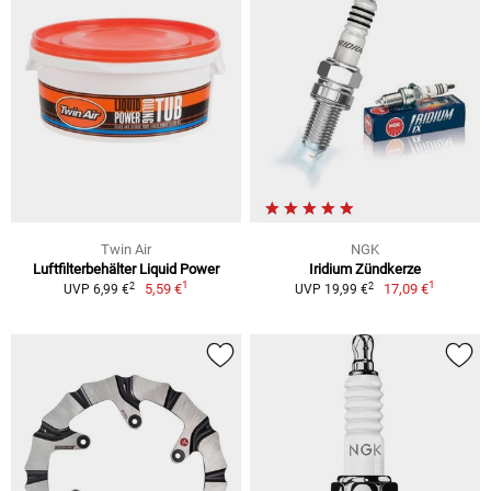
Twin Air
NGK
Luftfilterbehälter Liquid Power
Iridium Zündkerze
1
1
2
2
5,59 €
17,09 €
UVP 6,99 €
UVP 19,99 €