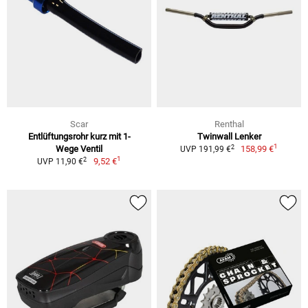
Scar
Renthal
Entlüftungsrohr kurz mit 1-
Twinwall Lenker
1
2
Wege Ventil
158,99 €
UVP 191,99 €
1
2
9,52 €
UVP 11,90 €