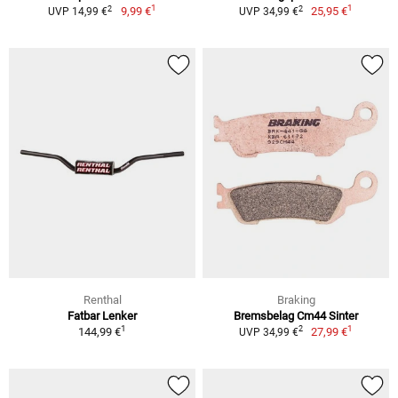
1
1
2
2
9,99 €
25,95 €
UVP 14,99 €
UVP 34,99 €
Renthal
Braking
Fatbar Lenker
Bremsbelag Cm44 Sinter
1
1
2
144,99 €
27,99 €
UVP 34,99 €