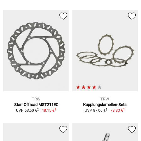
TRW
TRW
Starr Offroad MST211EC
Kupplungslamellen-Sets
1
1
2
2
48,15 €
78,30 €
UVP 53,50 €
UVP 87,00 €