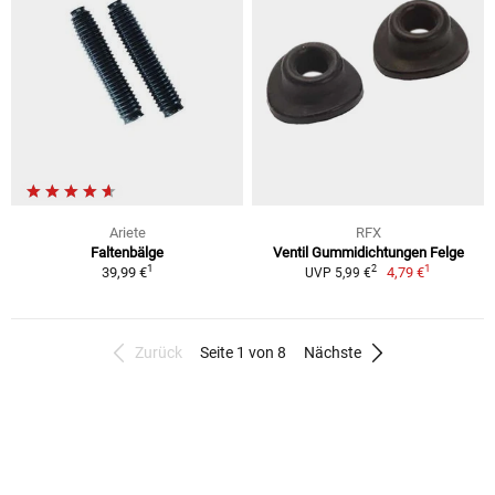
Ariete
RFX
Faltenbälge
Ventil Gummidichtungen Felge
1
1
2
39,99 €
4,79 €
UVP 5,99 €
Zurück
Seite 1 von 8
Nächste