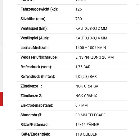
Fahrzeuggewicht (kg):
125
Sitzhöhe (mm):
780
Ventilspiel (Ein):
KALT 0,08-0,12 MM
Ventilspiel (Aus):
KALT 0,10-0,14 MM
Leerlaufdrehzahl:
1400 ± 100 U/MIN
Vergaserluftschraube:
EINSPRITZUNG 26 MM
Reifendruck (vorn):
1,75 BAR
Reifendruck (hinten):
2,0 (2,8) BAR
Zündkerze 1:
NGK CR6HSA
Zündkerze 2:
NGK CR6HIX
Elektrodenabstand:
0,7 MM
Standrohr Ø:
30 MM TELEGABEL
Ritzel/Kettenrad:
14/45 ZÄHNE
Kette/Endantrieb:
118 GLIEDER