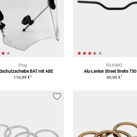
Puig
RAXIMO
dschutzscheibe BAT mit ABE
Alu-Lenker Street Breite 73
1
1
116,99 €
49,90 €