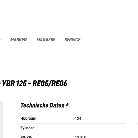
%
MARKEN
MAGAZIN
SERVICE
a
YBR 125 - RE05/RE06
Technische Daten *
Hubraum:
124
Zylinder:
1
PS/KW:
12/8.8