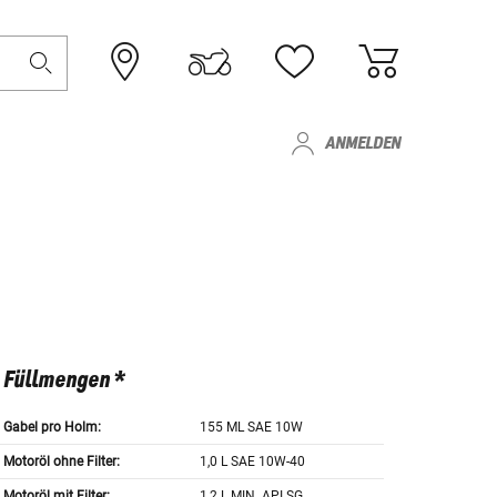
ANMELDEN
Füllmengen *
Gabel pro Holm:
155 ML SAE 10W
Motoröl ohne Filter:
1,0 L SAE 10W-40
Motoröl mit Filter:
1,2 L MIN. API SG