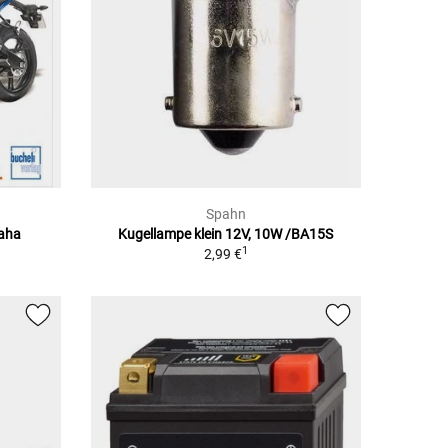
Spahn
maha
Kugellampe klein 12V, 10W /BA15S
1
2,99 €