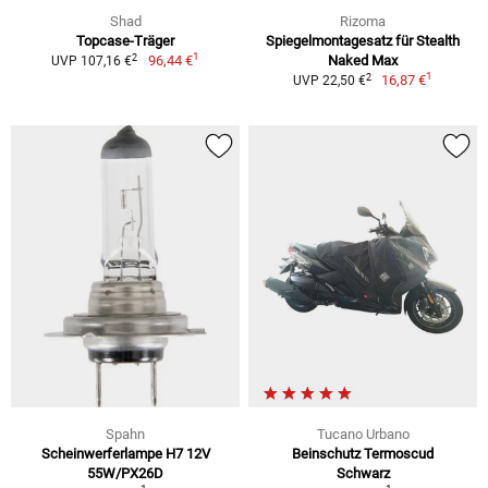
Shad
Rizoma
Topcase-Träger
Spiegelmontagesatz für Stealth
1
2
96,44 €
Naked Max
UVP 107,16 €
1
2
16,87 €
UVP 22,50 €
Spahn
Tucano Urbano
Scheinwerferlampe H7 12V
Beinschutz Termoscud
55W/PX26D
Schwarz