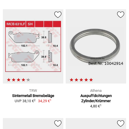
TRW
Athena
Sintermetall Bremsbeläge
Auspuffdichtungen
1
2
34,29 €
Zylinder/Krümmer
UVP 38,10 €
1
4,80 €