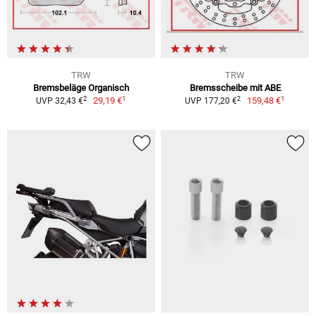
TRW
TRW
Bremsbeläge Organisch
Bremsscheibe mit ABE
1
1
2
2
29,19 €
159,48 €
UVP 32,43 €
UVP 177,20 €