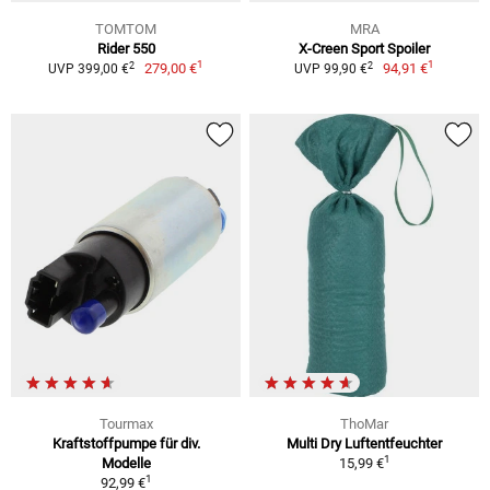
TOMTOM
MRA
Rider 550
X-Creen Sport Spoiler
1
1
2
2
279,00 €
94,91 €
UVP 399,00 €
UVP 99,90 €
Tourmax
ThoMar
Kraftstoffpumpe für div.
Multi Dry Luftentfeuchter
1
Modelle
15,99 €
1
92,99 €