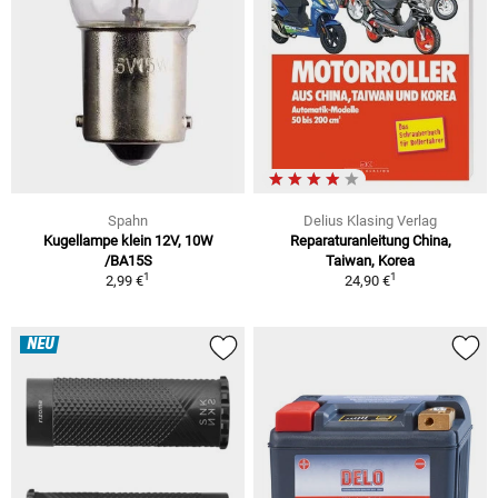
Spahn
Delius Klasing Verlag
Kugellampe klein 12V, 10W
Reparaturanleitung China,
/BA15S
Taiwan, Korea
1
1
2,99 €
24,90 €
NEU