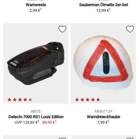
Warnweste
Sauberman Ölmatte 2er-Set
1
1
2,99 €
12,99 €
ABUS
Moto112+
Detecto 7000 RS1 Louis Edition
Warndreieckhaube
1
1
2
89,95 €
7,99 €
UVP 139,95 €