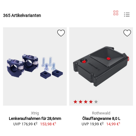
365 Artikelvarianten
Xtrig
Rothewald
Lenkeraufnahmen für 28,6mm
Ölauffangwanne 8,0 L
1
1
2
2
153,98 €
14,99 €
UVP 176,99 €
UVP 19,99 €