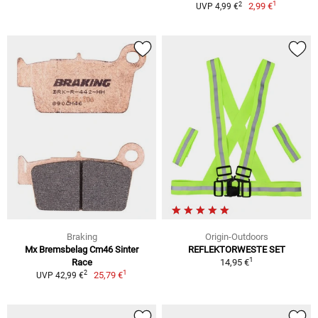
1
2
2,99 €
UVP 4,99 €
Braking
Origin-Outdoors
Mx Bremsbelag Cm46 Sinter
REFLEKTORWESTE SET
1
Race
14,95 €
1
2
25,79 €
UVP 42,99 €