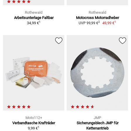
Rothewald
Rothewald
Arbeitsunterlage Faltbar
Motocross Motorradheber
1
1
2
34,99 €
49,99 €
UVP 99,99 €
Moto112+
JMP
Verbandtasche Krafträder
Sicherungsblech JMP für
1
9,99 €
Kettenantrieb