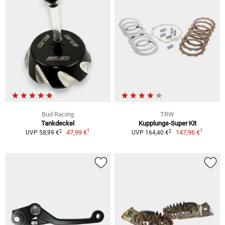
Bud Racing
TRW
Tankdeckel
Kupplungs-Super Kit
1
1
2
2
47,99 €
147,96 €
UVP 58,99 €
UVP 164,40 €