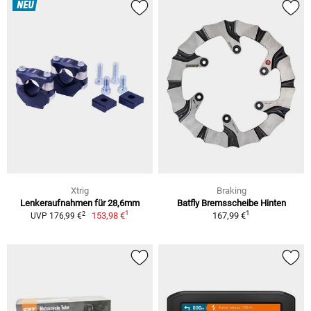
NEU
Xtrig
Braking
Lenkeraufnahmen für 28,6mm
Batfly Bremsscheibe Hinten
1
1
2
153,98 €
167,99 €
UVP 176,99 €