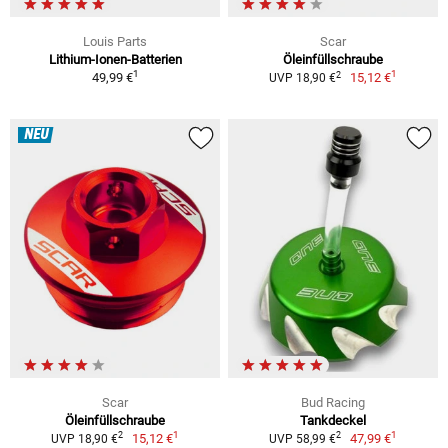
Louis Parts
Scar
Lithium-Ionen-Batterien
Öleinfüllschraube
1
1
2
49,99 €
15,12 €
UVP 18,90 €
NEU
Scar
Bud Racing
Öleinfüllschraube
Tankdeckel
1
1
2
2
15,12 €
47,99 €
UVP 18,90 €
UVP 58,99 €