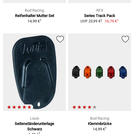
Bud Racing
RFX
Reifenhalter Mutter Set
Series Track Pack
1
1
2
14,99 €
16,79 €
UVP 20,99 €
Louis
Bud Racing
Seitenständerunterlage
Klemmbrücke
1
Schwarz
14,99 €
1