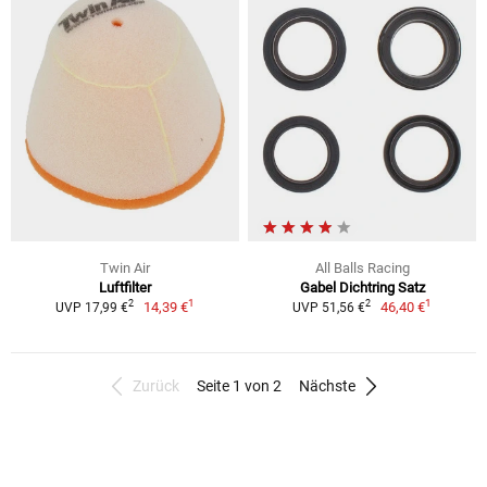
Twin Air
All Balls Racing
Luftfilter
Gabel Dichtring Satz
1
1
2
2
14,39 €
46,40 €
UVP 17,99 €
UVP 51,56 €
Zurück
Seite 1 von 2
Nächste