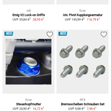
odi
Scar
Emig V2 Lock-on Griffe
Uni. Pivot Kupplungsarmatur
1
1
2
2
28,95 €
116,79 €
UVP 35,84 €
UVP 145,99 €
NEU
NEU
Scar
RFX
Steuerkopfmutter
Bremsscheiben Schrauben Set
1
1
2
2
16,72 €
7,98 €
UVP 20,90 €
UVP 9,98 €