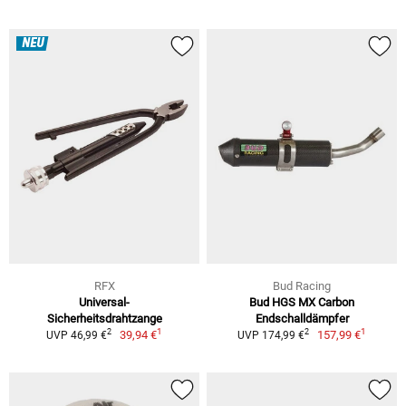
NEU
RFX
Bud Racing
Universal-
Bud HGS MX Carbon
Sicherheitsdrahtzange
Endschalldämpfer
1
1
2
2
39,94 €
157,99 €
UVP 46,99 €
UVP 174,99 €