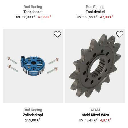
Bud Racing
Bud Racing
Tankdeckel
Tankdeckel
1
1
2
2
47,99 €
47,99 €
UVP 58,99 €
UVP 58,99 €
Bud Racing
AFAM
Zylinderkopf
Stahl Ritzel #428
1
1
2
259,00 €
4,87 €
UVP 5,41 €