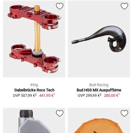
Xtrig
Bud Racing
Gabelbrücke Rocs Tech
Bud HGS MX Auspuffbirne
1
1
2
2
441,95 €
280,00 €
UVP 507,99 €
UVP 299,99 €