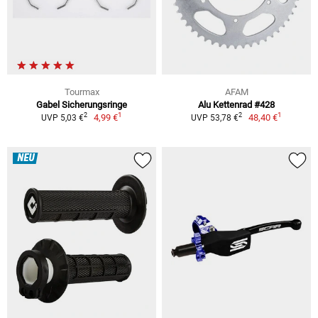
Tourmax
AFAM
Gabel Sicherungsringe
Alu Kettenrad #428
1
1
2
2
4,99 €
48,40 €
UVP 5,03 €
UVP 53,78 €
NEU