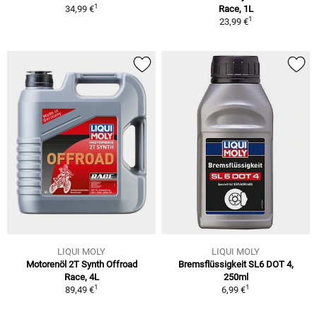
1
34,99 €
Race, 1L
1
23,99 €
LIQUI MOLY
LIQUI MOLY
Motorenöl 2T Synth Offroad
Bremsflüssigkeit SL6 DOT 4,
Race, 4L
250ml
1
1
89,49 €
6,99 €