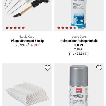
Louis Care
Louis Care
Pflegebürstenset 5-teilig
Helmpolster-Reiniger Inhalt:
1
2
6,99 €
300 ML
UVP 9,99 €
1
7,99 €
1
(1 L = 26,63 €
)