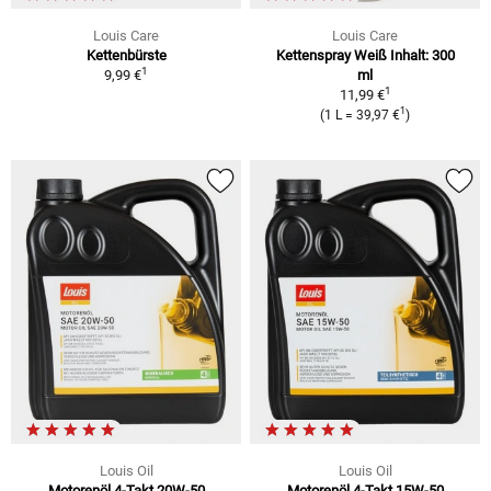
Louis Care
Louis Care
Kettenbürste
Kettenspray Weiß Inhalt: 300
1
9,99 €
ml
1
11,99 €
1
(1 L = 39,97 €
)
Louis Oil
Louis Oil
Motorenöl 4-Takt 20W-50
Motorenöl 4-Takt 15W-50