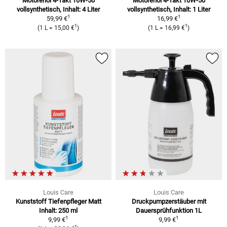
Motorenöl 4-Takt 10W-50
Motorenöl 4-Takt 10W-50
vollsynthetisch, Inhalt: 4 Liter
vollsynthetisch, Inhalt: 1 Liter
1
1
59,99 €
16,99 €
1
1
(1 L = 15,00 €
)
(1 L = 16,99 €
)
Louis Care
Louis Care
Kunststoff Tiefenpfleger Matt
Druckpumpzerstäuber mit
Inhalt: 250 ml
Dauersprühfunktion 1L
1
1
9,99 €
9,99 €