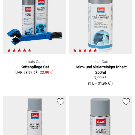
Louis Care
Louis Care
Kettenpflege Set
Helm- und Visierreiniger Inhalt:
1
2
22,99 €
250ml
UVP 28,97 €
1
7,99 €
1
(1 L = 31,96 €
)