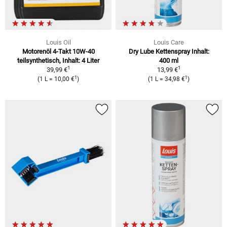
Louis Oil
Louis Care
Motorenöl 4-Takt 10W-40
Dry Lube Kettenspray Inhalt:
teilsynthetisch, Inhalt: 4 Liter
400 ml
1
1
39,99 €
13,99 €
1
1
(1 L = 10,00 €
)
(1 L = 34,98 €
)