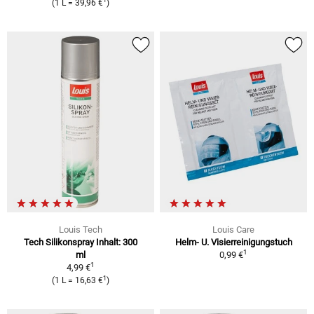
1
(1 L = 39,96 €
)
Louis Tech
Louis Care
Tech Silikonspray Inhalt: 300
Helm- U. Visierreinigungstuch
1
ml
0,99 €
1
4,99 €
1
(1 L = 16,63 €
)