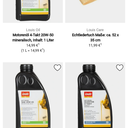
Louis Oil
Louis Care
Motorenöl 4-Takt 20W-50
Echtledertuch Maße: ca. 52 x
mineralisch, Inhalt: 1 Liter
35 cm
1
1
14,99 €
11,99 €
1
(1 L = 14,99 €
)