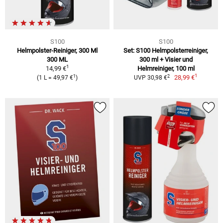
S100
S100
Helmpolster-Reiniger, 300 Ml
Set: S100 Helmpolsterreiniger,
300 ML
300 ml + Visier und
1
14,99 €
Helmreiniger, 100 ml
1
1
2
28,99 €
(1 L = 49,97 €
)
UVP 30,98 €