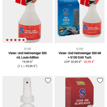
S100
S100
Visier- Und Helmreiniger 500
Visier- Und Helmreiniger 500 Ml
ml, Louis-Edition
+ S100 DAS Tuch
1
1
2
19,99 €
28,99 €
UVP 30,98 €
1
(1 L = 39,98 €
)