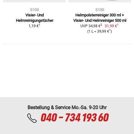
S100
S100
Visier- Und
Helmpolsterreiniger 300 ml +
Helmreinigungstücher
Visier- Und Helmreiniger 500 ml
1
1
2
1,19 €
31,99 €
UVP 34,98 €
1
(1 L = 39,99 €
)
Bestellung & Service Mo.-Sa. 9-20 Uhr
040 - 734 193 60