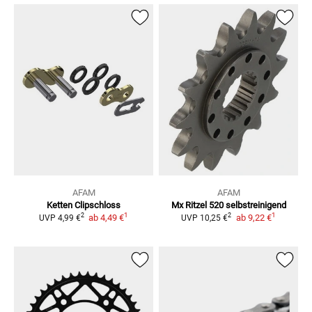
AFAM
AFAM
Ketten Clipschloss
Mx Ritzel 520
selbstreinigend
1
1
2
2
ab
4,49 €
ab
9,22 €
UVP
4,99 €
UVP
10,25 €