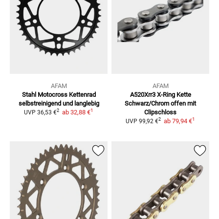
AFAM
AFAM
Stahl Motocross Kettenrad
A520Xrr3 X-Ring Kette
selbstreinigend und langlebig
Schwarz/Chrom
offen mit
1
2
ab
32,88 €
Clipschloss
UVP
36,53 €
1
2
ab
79,94 €
UVP
99,92 €