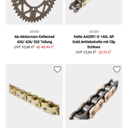
AFAM
AFAM
Alu Motocross Kettenrad
Kette A420R1-G 140L AR
420/ 428/ 520 Teilung
Gold
Antriebskette mit Clip
1
2
ab
48,49 €
Schloss
UVP
53,88 €
1
2
20,53 €
UVP
25,66 €