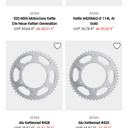
AFAM
AFAM
520 MX6 Motocross Kette
Kette A420Mx2-G 114L Ar
Die Neue Ketten Generation
Gold
1
1
2
2
ab
68,51 €
ab
29,42 €
UVP
85,64 €
UVP
36,78 €
AFAM
AFAM
Alu Kettenrad #428
Alu Kettenrad #420
1
1
2
2
ab
41,28 €
41,28 €
UVP
45,87 €
UVP
45,87 €