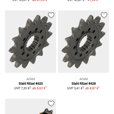
AFAM
AFAM
Stahl Ritzel #420
Stahl Ritzel #428
1
1
2
2
ab
6,62 €
ab
4,87 €
UVP
7,35 €
UVP
5,41 €