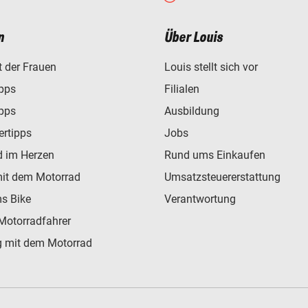
n
Über Louis
t der Frauen
Louis stellt sich vor
ipps
Filialen
ipps
Ausbildung
ertipps
Jobs
d im Herzen
Rund ums Einkaufen
mit dem Motorrad
Umsatzsteuererstattung
s Bike
Verantwortung
Motorradfahrer
 mit dem Motorrad