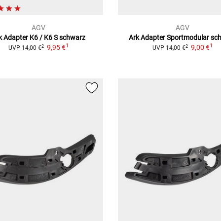
AGV
AGV
k Adapter K6 / K6 S
schwarz
Ark Adapter Sportmodular
sc
1
1
9,95 €
9,00 €
2
2
UVP
14,00 €
UVP
14,00 €