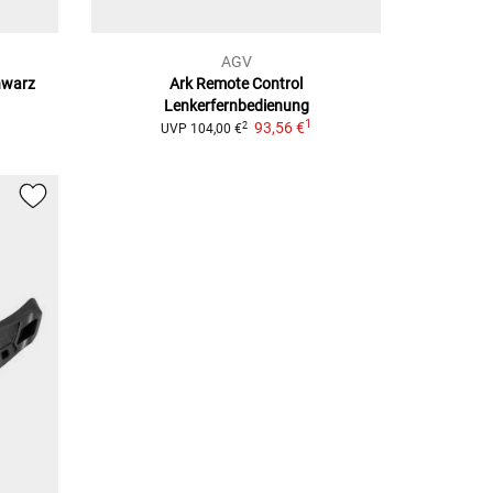
AGV
hwarz
Ark Remote Control
Lenkerfernbedienung
1
93,56 €
2
UVP
104,00 €