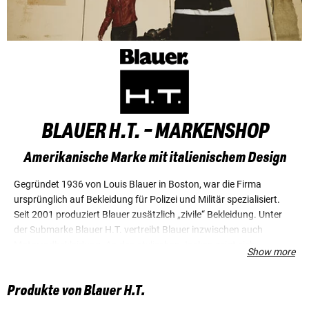
BLAUER H.T. - MARKENSHOP
Amerikanische Marke mit italienischem Design
Gegründet 1936 von Louis Blauer in Boston, war die Firma
ursprünglich auf Bekleidung für Polizei und Militär spezialisiert.
Seit 2001 produziert Blauer zusätzlich „zivile“ Bekleidung. Unter
der Submarke Blauer H.T. vertreibt Blauer inzwischen auch
Motorradbekleidung. An den stylischen Jacken zeigt sich
Show more
besonders deutlich das Erfolgsrezept von Blauer: amerikanische
Funktionalität plus italienische Kreativität. Denn hinter Blauer
Produkte von Blauer H.T.
steht der italienische Designer Enzo Fusco mit seiner Firma FGF
Industry S.P.A.