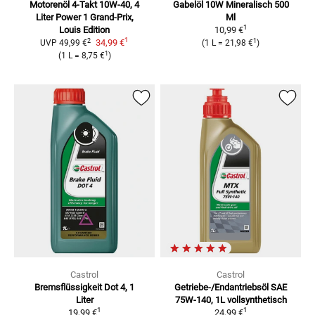
Motorenöl 4-Takt 10W-40, 4
Gabelöl 10W Mineralisch 500
Liter
Power 1 Grand-Prix,
Ml
1
Louis Edition
10,99 €
1
2
1
34,99 €
UVP
49,99 €
(
1 L
=
21,98 €
)
1
(
1 L
=
8,75 €
)
Castrol
Castrol
Bremsflüssigkeit Dot 4, 1
Getriebe-/Endantriebsöl SAE
Liter
75W-140, 1L
vollsynthetisch
1
1
19,99 €
24,99 €