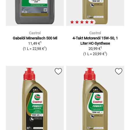
Castrol
Castrol
Gabelöl Mineralisch 500 Ml
4-Takt Motorenöl 15W-50, 1
1
11,49 €
Liter
HC-Synthese
1
1
20,99 €
(
1 L
=
22,98 €
)
1
(
1 L
=
20,99 €
)