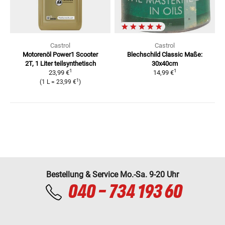
Castrol
Castrol
Motorenöl Power1 Scooter
Blechschild Classic
Maße:
2T, 1 Liter
teilsynthetisch
30x40cm
1
1
23,99 €
14,99 €
1
(
1 L
=
23,99 €
)
Bestellung & Service Mo.-Sa. 9-20 Uhr
040 - 734 193 60