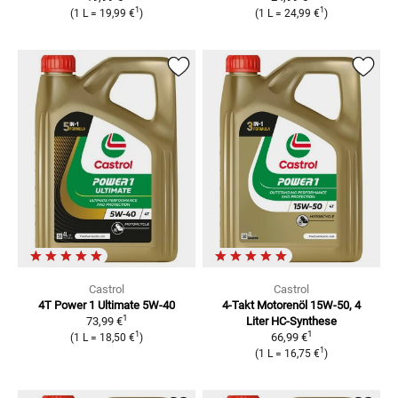
1
1
(
1 L
=
19,99 €
)
(
1 L
=
24,99 €
)
Castrol
Castrol
4T Power 1 Ultimate 5W-40
4-Takt Motorenöl 15W-50, 4
1
73,99 €
Liter
HC-Synthese
1
1
66,99 €
(
1 L
=
18,50 €
)
1
(
1 L
=
16,75 €
)