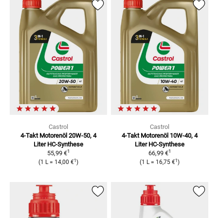
Castrol
Castrol
4-Takt Motorenöl 20W-50, 4
4-Takt Motorenöl 10W-40, 4
Liter
HC-Synthese
Liter
HC-Synthese
1
1
55,99 €
66,99 €
1
1
(
1 L
=
14,00 €
)
(
1 L
=
16,75 €
)