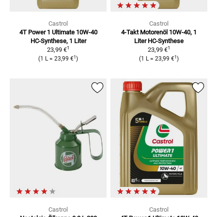
Castrol
Castrol
4T Power 1 Ultimate 10W-40
4-Takt Motorenöl 10W-40, 1
HC-Synthese, 1 Liter
Liter
HC-Synthese
1
1
23,99 €
23,99 €
1
1
(
1 L
=
23,99 €
)
(
1 L
=
23,99 €
)
Castrol
Castrol