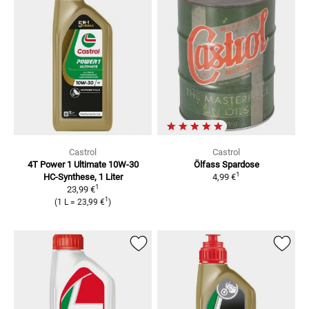
Castrol
Castrol
4T Power 1 Ultimate 10W-30
Ölfass Spardose
1
HC-Synthese, 1 Liter
4,99 €
1
23,99 €
1
(
1 L
=
23,99 €
)