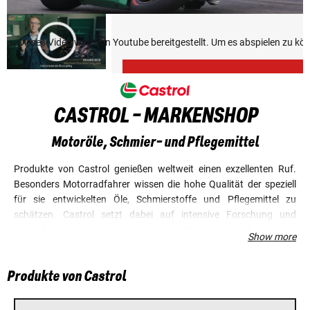
Dieses Video wird von Youtube bereitgestellt. Um es abspielen zu k
CASTROL - MARKENSHOP
Motoröle, Schmier- und Pflegemittel
Produkte von Castrol genießen weltweit einen exzellenten Ruf.
Besonders Motorradfahrer wissen die hohe Qualität der speziell
für sie entwickelten Öle, Schmierstoffe und Pflegemittel zu
schätzen. Castrol setzt dabei auf intensive Forschung und
ausgiebige Erprobung, egal ob Kettenspray, Gabelöl oder
Show more
vollsynthetisches Motoröl. Die extremsten Tests finden nicht
zuletzt im Rennsport statt – und das seit mehr als 100 Jahren.
Produkte von Castrol
Etwas Besseres als Castrol kann auch deinem Motorrad nicht
passieren.