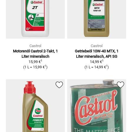
Castrol
Castrol
Motorenöl Castrol 2-Takt, 1
Getriebeöl 10W-40 MTX, 1
Liter
mineralisch
Liter
mineralisch, API SG
1
1
15,99 €
14,99 €
1
1
(
1 L
=
15,99 €
)
(
1 L
=
14,99 €
)