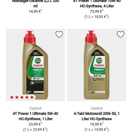
Nostalgie-Ölkanne 0,2 L
200
4T Power 1 Ultimate 10W-40
ml
HC-Synthese, 4 Liter
1
1
14,99 €
73,99 €
1
(
1 L
=
18,50 €
)
Castrol
Castrol
4T Power 1 Ultimate 5W-40
4-Takt Motorenöl 20W-50, 1
HC-Synthese, 1 Liter
Liter
HC-Synthese
1
1
23,99 €
19,99 €
1
1
(
1 L
=
23,99 €
)
(
1 L
=
19,99 €
)