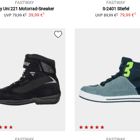
FASTWAY
FASTWAY
ty Uni 221
Motorrad-Sneaker
S-2401 Stiefel
1
1
39,99 €
79,99 €
2
2
UVP
79,99 €
UVP
89,99 €
FASTWAY
FASTWAY