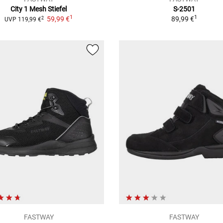
City 1 Mesh
Stiefel
S-2501
1
1
59,99 €
89,99 €
2
UVP
119,99 €
FASTWAY
FASTWAY