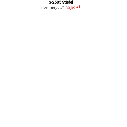
S-2505
Stiefel
1
89,99 €
2
UVP
109,99 €