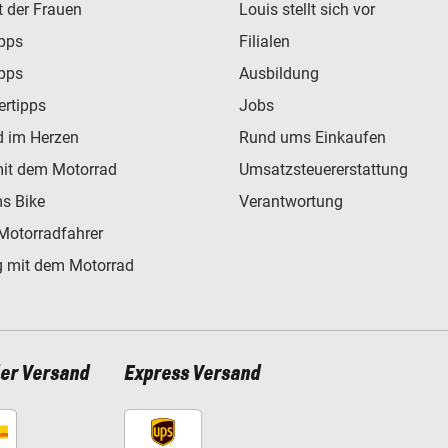
t der Frauen
Louis stellt sich vor
ipps
Filialen
ipps
Ausbildung
ertipps
Jobs
d im Herzen
Rund ums Einkaufen
mit dem Motorrad
Umsatzsteuererstattung
s Bike
Verantwortung
Motorradfahrer
 mit dem Motorrad
ler Versand
Express Versand