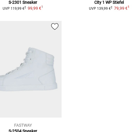
S-2301
Sneaker
City 1 WP
Stiefel
1
1
99,99 €
79,99 €
2
2
UVP
119,99 €
UVP
139,99 €
FASTWAY
S-2504
Sneaker