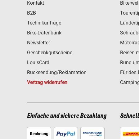
Kontakt
Bikerwel
B2B
Tourent
Technikanfrage
Ländert
Bike-Datenbank
Schraub
Newsletter
Motorra
Geschenkgutscheine
Reisen 
LouisCard
Rund um
Rücksendung/Reklamation
Für den 
Vertrag widerrufen
Camping
Einfache und sichere Bezahlung
Schnel