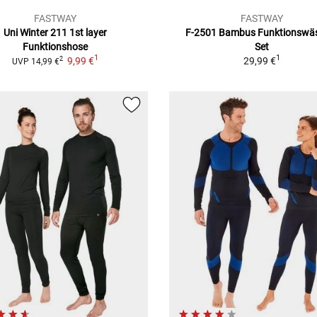
FASTWAY
FASTWAY
Uni Winter 211 1st layer
F-2501 Bambus
Funktionswä
Funktionshose
Set
1
1
9,99 €
29,99 €
2
UVP
14,99 €