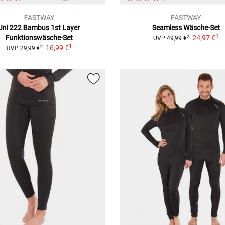
FASTWAY
FASTWAY
Uni 222 Bambus 1st Layer
Seamless Wäsche-Set
1
Funktionswäsche-Set
24,97 €
2
UVP
49,99 €
1
16,99 €
2
UVP
29,99 €