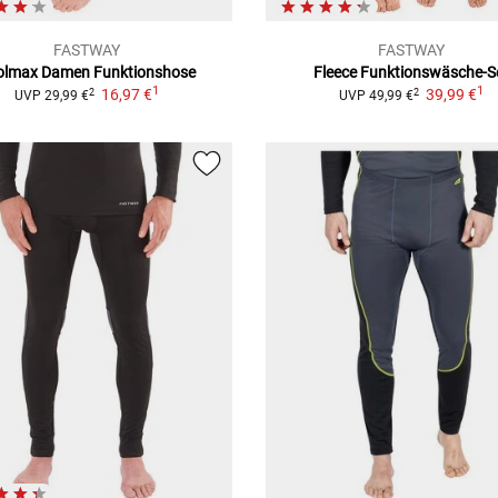
FASTWAY
FASTWAY
olmax Damen
Funktionshose
Fleece
Funktionswäsche-S
1
1
16,97 €
39,99 €
2
2
UVP
29,99 €
UVP
49,99 €